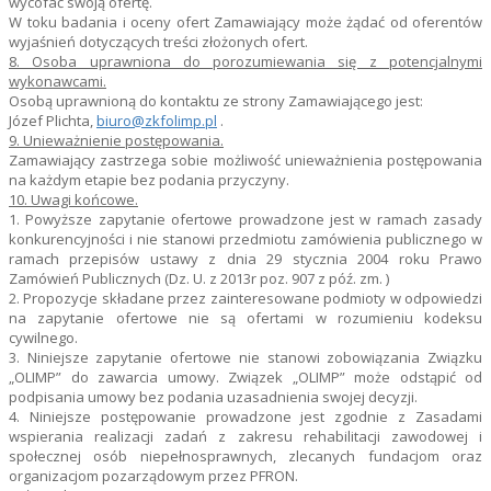
wycofać swoją ofertę.
W toku badania i oceny ofert Zamawiający może żądać od oferentów
wyjaśnień dotyczących treści złożonych ofert.
8. Osoba uprawniona do porozumiewania się z potencjalnymi
wykonawcami.
Osobą uprawnioną do kontaktu ze strony Zamawiającego jest:
Józef Plichta,
biuro@zkfolimp.pl
.
9. Unieważnienie postępowania.
Zamawiający zastrzega sobie możliwość unieważnienia postępowania
na każdym etapie bez podania przyczyny.
10. Uwagi końcowe.
1. Powyższe zapytanie ofertowe prowadzone jest w ramach zasady
konkurencyjności i nie stanowi przedmiotu zamówienia publicznego w
ramach przepisów ustawy z dnia 29 stycznia 2004 roku Prawo
Zamówień Publicznych (Dz. U. z 2013r poz. 907 z póź. zm. )
2. Propozycje składane przez zainteresowane podmioty w odpowiedzi
na zapytanie ofertowe nie są ofertami w rozumieniu kodeksu
cywilnego.
3. Niniejsze zapytanie ofertowe nie stanowi zobowiązania Związku
„OLIMP” do zawarcia umowy. Związek „OLIMP” może odstąpić od
podpisania umowy bez podania uzasadnienia swojej decyzji.
4. Niniejsze postępowanie prowadzone jest zgodnie z Zasadami
wspierania realizacji zadań z zakresu rehabilitacji zawodowej i
społecznej osób niepełnosprawnych, zlecanych fundacjom oraz
organizacjom pozarządowym przez PFRON.