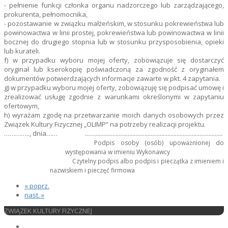
- pełnienie funkcji członka organu nadzorczego lub zarządzającego,
prokurenta, pełnomocnika,
- pozostawanie w związku małżeńskim, w stosunku pokrewieństwa lub
powinowactwa w linii prostej, pokrewieństwa lub powinowactwa w linii
bocznej do drugiego stopnia lub w stosunku przysposobienia, opieki
lub kurateli.
f) w przypadku wyboru mojej oferty, zobowiązuje się dostarczyć
oryginał lub kserokopię poświadczoną za zgodność z oryginałem
dokumentów potwierdzających informacje zawarte w pkt. 4 zapytania.
g) w przypadku wyboru mojej oferty, zobowiązuję się podpisać umowę i
zrealizować usługę zgodnie z warunkami określonymi w zapytaniu
ofertowym,
h) wyrażam zgodę na przetwarzanie moich danych osobowych przez
Związek Kultury Fizycznej „OLIMP” na potrzeby realizacji projektu.
………….., dnia…… ..........................................................................................
Podpis osoby (osób) upoważnionej do
występowania w imieniu Wykonawcy
Czytelny podpis albo podpis i pieczątka z imieniem i
nazwiskiem i pieczęć firmowa
« poprz.
nast. »
ZWIĄZEK KULTURY FIZYCZNEJ