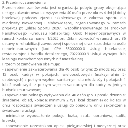
2. Przedmiot zamówienia:
Przedmiotem zamówienia jest organizacja pobytu grupy obejmująca
usługę zakwaterowania i wyżywienia 40 osób przez okres 4 dni (4 doby
hotelowe) podczas zjazdu szkoleniowego z zakresu sportu dla
młodzieży niewidomej i słabowidzącej, organizowanego w ramach
projektu pt. „Bliżej Sportu 2026”, współfinansowanego ze środków
Państwowego Funduszu Rehabilitacji Osób Niepełnosprawnych w
ramach konkursu numer 1/2025 pn. „Siła możliwości” w ramach art. 36
ustawy o rehabilitacji zawodowej i społecznej oraz zatrudnianiu osób
niepełnosprawnych (kod CPV 55000000-0 Usługi hotelarskie,
restauracyjne i handlu detalicznego, 70220000-9 Usługi wynajmu lub
leasingu nieruchomości innych niż mieszkalne).
Przedmiot zamówienia obejmuje:
- zapewnienie zakwaterowania dla 40 osób (w tym: 25 młodzieży oraz
15 osób kadry) w pokojach: wieloosobowych (maksymalnie 5-
osobowych) z pełnym węzłem sanitarnym dla młodzieży i pokojach 1
lub 2-osobowych z pełnym węzłem sanitarnym dla kadry, w jednym
budynku murowanym;
- zapewnienie pełnego wyżywienia dla 40 osób (po 3 posiłki dziennie:
śniadanie, obiad, kolacja; minimum 2 tys. kcal dziennie) od kolacji w
dniu rozpoczęcia świadczenia usługi do obiadu w dniu zakończenia
świadczenia usługi;
- minimalne wyposażenie pokoju: łóżka, szafa ubraniowa, stolik,
krzesła,
- zapewnienie uczestnikom opieki pielęgniarskiej i medycznej oraz