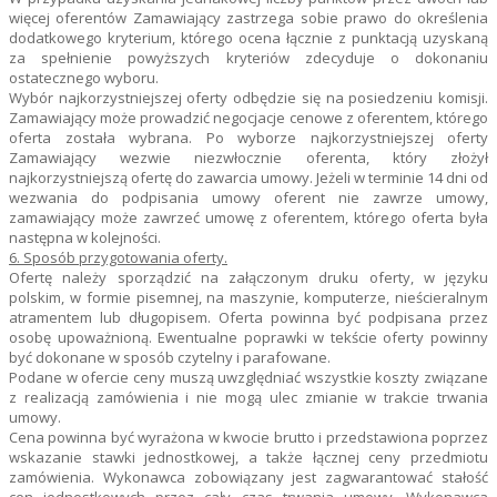
więcej oferentów Zamawiający zastrzega sobie prawo do określenia
dodatkowego kryterium, którego ocena łącznie z punktacją uzyskaną
za spełnienie powyższych kryteriów zdecyduje o dokonaniu
ostatecznego wyboru.
Wybór najkorzystniejszej oferty odbędzie się na posiedzeniu komisji.
Zamawiający może prowadzić negocjacje cenowe z oferentem, którego
oferta została wybrana. Po wyborze najkorzystniejszej oferty
Zamawiający wezwie niezwłocznie oferenta, który złożył
najkorzystniejszą ofertę do zawarcia umowy. Jeżeli w terminie 14 dni od
wezwania do podpisania umowy oferent nie zawrze umowy,
zamawiający może zawrzeć umowę z oferentem, którego oferta była
następna w kolejności.
6. Sposób przygotowania oferty.
Ofertę należy sporządzić na załączonym druku oferty, w języku
polskim, w formie pisemnej, na maszynie, komputerze, nieścieralnym
atramentem lub długopisem. Oferta powinna być podpisana przez
osobę upoważnioną. Ewentualne poprawki w tekście oferty powinny
być dokonane w sposób czytelny i parafowane.
Podane w ofercie ceny muszą uwzględniać wszystkie koszty związane
z realizacją zamówienia i nie mogą ulec zmianie w trakcie trwania
umowy.
Cena powinna być wyrażona w kwocie brutto i przedstawiona poprzez
wskazanie stawki jednostkowej, a także łącznej ceny przedmiotu
zamówienia. Wykonawca zobowiązany jest zagwarantować stałość