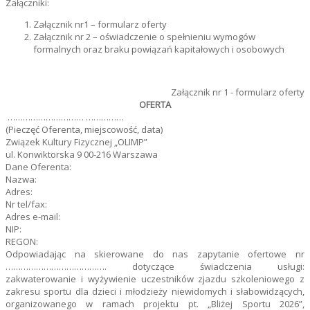
Załączniki:
Załącznik nr1 – formularz oferty
Załącznik nr 2 – oświadczenie o spełnieniu wymogów
formalnych oraz braku powiązań kapitałowych i osobowych
Załącznik nr 1 - formularz oferty
OFERTA
………………………… ……………
(Pieczęć Oferenta, miejscowość, data)
Związek Kultury Fizycznej „OLIMP”
ul. Konwiktorska 9 00-216 Warszawa
Dane Oferenta:
Nazwa:
Adres:
Nr tel/fax:
Adres e-mail:
NIP:
REGON:
Odpowiadając na skierowane do nas zapytanie ofertowe nr
…………………………………. dotyczące świadczenia usługi:
zakwaterowanie i wyżywienie uczestników zjazdu szkoleniowego z
zakresu sportu dla dzieci i młodzieży niewidomych i słabowidzących,
organizowanego w ramach projektu pt. „Bliżej Sportu 2026”,