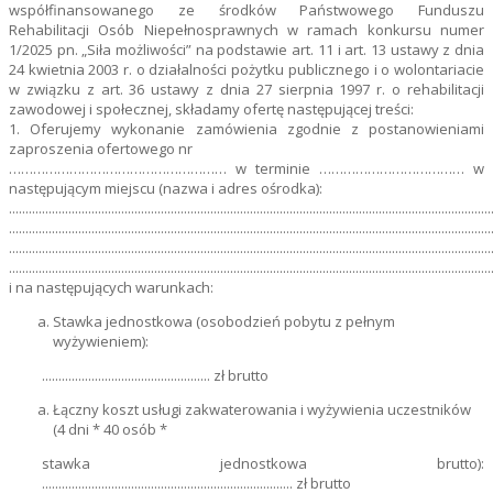
współfinansowanego ze środków Państwowego Funduszu
Rehabilitacji Osób Niepełnosprawnych w ramach konkursu numer
1/2025 pn. „Siła możliwości” na podstawie art. 11 i art. 13 ustawy z dnia
24 kwietnia 2003 r. o działalności pożytku publicznego i o wolontariacie
w związku z art. 36 ustawy z dnia 27 sierpnia 1997 r. o rehabilitacji
zawodowej i społecznej, składamy ofertę następującej treści:
1. Oferujemy wykonanie zamówienia zgodnie z postanowieniami
zaproszenia ofertowego nr
……………………………………………… w terminie ……………………………… w
następującym miejscu (nazwa i adres ośrodka):
..................................................................................................................................................
..................................................................................................................................................
..................................................................................................................................................
..................................................................................................................................................
i na następujących warunkach:
Stawka jednostkowa (osobodzień pobytu z pełnym
wyżywieniem):
................................................... zł brutto
Łączny koszt usługi zakwaterowania i wyżywienia uczestników
(4 dni * 40 osób *
stawka jednostkowa brutto):
............................................................................ zł brutto