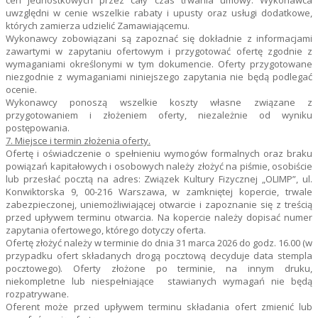
cen jednostkowych przez cały czas trwania umowy. Wykonawca
uwzględni w cenie wszelkie rabaty i upusty oraz usługi dodatkowe,
których zamierza udzielić Zamawiającemu.
Wykonawcy zobowiązani są zapoznać się dokładnie z informacjami
zawartymi w zapytaniu ofertowym i przygotować ofertę zgodnie z
wymaganiami określonymi w tym dokumencie. Oferty przygotowane
niezgodnie z wymaganiami niniejszego zapytania nie będą podlegać
ocenie.
Wykonawcy ponoszą wszelkie koszty własne związane z
przygotowaniem i złożeniem oferty, niezależnie od wyniku
postępowania.
7. Miejsce i termin złożenia oferty.
Ofertę i oświadczenie o spełnieniu wymogów formalnych oraz braku
powiązań kapitałowych i osobowych należy złożyć na piśmie, osobiście
lub przesłać pocztą na adres: Związek Kultury Fizycznej „OLIMP”, ul.
Konwiktorska 9, 00-216 Warszawa, w zamkniętej kopercie, trwale
zabezpieczonej, uniemożliwiającej otwarcie i zapoznanie się z treścią
przed upływem terminu otwarcia. Na kopercie należy dopisać numer
zapytania ofertowego, którego dotyczy oferta.
Ofertę złożyć należy w terminie do dnia 31 marca 2026 do godz. 16.00 (w
przypadku ofert składanych drogą pocztową decyduje data stempla
pocztowego). Oferty złożone po terminie, na innym druku,
niekompletne lub niespełniające stawianych wymagań nie będą
rozpatrywane.
Oferent może przed upływem terminu składania ofert zmienić lub