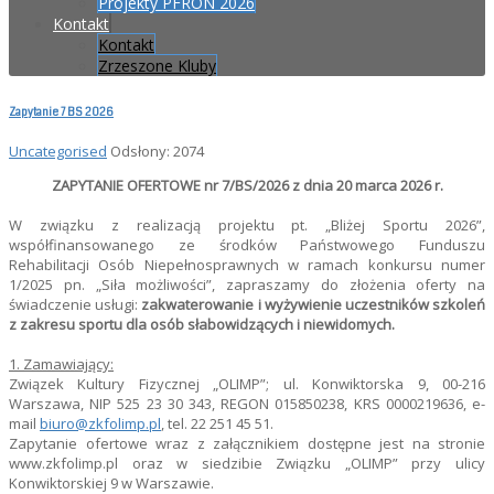
Projekty PFRON 2026
Kontakt
Kontakt
Zrzeszone Kluby
Zapytanie 7 BS 2026
Uncategorised
Odsłony: 2074
ZAPYTANIE OFERTOWE nr 7/BS/2026 z dnia 20 marca 2026 r.
W związku z realizacją projektu pt. „Bliżej Sportu 2026”,
współfinansowanego ze środków Państwowego Funduszu
Rehabilitacji Osób Niepełnosprawnych w ramach konkursu numer
1/2025 pn. „Siła możliwości”, zapraszamy do złożenia oferty na
świadczenie usługi:
zakwaterowanie i wyżywienie uczestników
szkoleń
z zakresu sportu dla osób słabowidzących i niewidomych.
1. Zamawiający:
Związek Kultury Fizycznej „OLIMP”; ul. Konwiktorska 9, 00-216
Warszawa, NIP 525 23 30 343, REGON 015850238, KRS 0000219636, e-
mail
biuro@zkfolimp.pl
, tel. 22 251 45 51.
Zapytanie ofertowe wraz z załącznikiem dostępne jest na stronie
www.zkfolimp.pl oraz w siedzibie Związku „OLIMP” przy ulicy
Konwiktorskiej 9 w Warszawie.