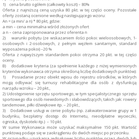
1) cena brutto ogółem (całkowity koszt) – 80%
Oferta z najniższą ceną uzyska 80 pkt. w tej części oceny. Pozostałe
oferty zostaną ocenione według następującego wzoru:
An = (a min/ a n) * 80 pkt, gdzie:
a min – cena minimalna wśród złożonych ofert
a n – cena zaproponowana przez oferenta n
2) warunki pobytu (ze wskazaniem ilości pokoi: wieloosobowych, 1-
osobowych i 2-osobowych, z pełnym węzłem sanitarnym, standard
wyposażenia pokoi) –20 %
Oferta z najwyższym standardem pokoi otrzyma 20 pkt. w tej części
oceny.
B) dodatkowe kryteria (za spełnienie każdego z niżej wymienionych
kryteriów wykonawca otrzyma określoną liczbę dodatkowych punktów):
1) Posiadanie przez obiekt wpisu do rejestru ośrodków, w których
mogą odbywać się turnusy rehabilitacyjne dla osób z dysfunkcją
narządu wzroku – 20 pkt.,
2) Udostępnienie sprzętu sportowego, w tym specjalistycznego sprzętu
sportowego dla osób niewidomych i słabowidzących, takich jak: rowery
tandemowe, piłki dźwiękowe itp. – 20 pkt.,
3) Dodatkowe usługi w cenie pobytu (np. zakwaterowanie grupy w 1
budynku, bezpłatny dostęp do Internetu, nieodpłatne wycieczki,
ogniska, dyskoteki itp.) – 10 pkt.
W sumie Wykonawca może uzyskać maksymalnie 150 pkt. Wartość
punktową podaje się w zaokrągleniu do dwóch miejsc po przecinku.
W przypadku uzyskania jednakowej liczby punktów przez dwóch lub