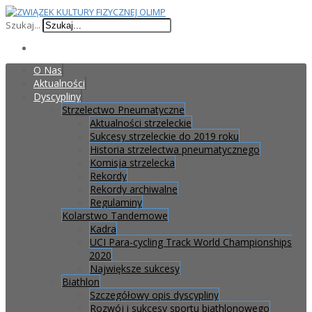
Szukaj...
O Nas
Aktualności
Dyscypliny
Strzelectwo Pneumatyczne
Aktualności strzeleckie
Sukcesy strzeleckie do 2019 roku
Historia strzelectwa pneumatycznego
Komisja strzelecka
Rekordy
Rekordy archiwalne
Regulaminy
Kolarstwo Tandemowe
Kadra
UCI Para-cycling Track World Championships
2020
Największe sukcesy
Biathlon
Szczegółowy opis dyscypliny
Rozwój i sukcesy sportu biathlonowego