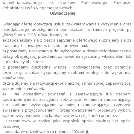
współfinansowanego ze środków Państwowego Funduszu
Rehabilitacji Osób Niepełnosprawnych.
Oświadczenie
Składając ofertę dotyczącą usługi zakwaterowania i wyżywienia oraz
nieodpłatnego udostępnienia pomieszczeń w ramach projektu pt.
„Bliżej Sportu 2026” oświadczamy, że:
a) zapoznaliśmy się z treścią zapytania ofertowego i uznajemy się za
związanych zawartymi w nim postanowieniami.
b) posiadamy uprawnienia do wykonywania działalności/świadczenia
usługi obejmującej przedmiot zamówienia i jesteśmy właścicielem lub
zarządzamy obiektem.
c) posiadamy niezbędną wiedzę i doświadczenie oraz potencjał
techniczny, a także dysponujemy osobami zdolnymi do wykonania
zamówienia;
d) znajdujemy się w sytuacji ekonomicznej i finansowej zapewniającej
wykonanie zamówienia.
e) nie posiadamy powiązań z zamawiającym lub osobami
upoważnionymi do zaciągania zobowiązań w imieniu zamawiającego
lub osobami wykonującymi w imieniu zamawiającego czynności
związane z przygotowaniem i przeprowadzeniem procedury wyboru
wykonawcy osobowo lub kapitałowo, w szczególności poprzez:
- uczestnictwo w spółce jako wspólnik spółki cywilnej lub spółki
osobowej,
- posiadanie udziałów lub co najmniej 10% akcji,