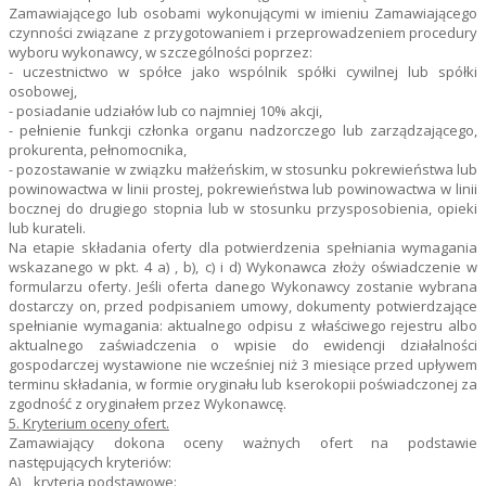
Zamawiającego lub osobami wykonującymi w imieniu Zamawiającego
czynności związane z przygotowaniem i przeprowadzeniem procedury
wyboru wykonawcy, w szczególności poprzez:
- uczestnictwo w spółce jako wspólnik spółki cywilnej lub spółki
osobowej,
- posiadanie udziałów lub co najmniej 10% akcji,
- pełnienie funkcji członka organu nadzorczego lub zarządzającego,
prokurenta, pełnomocnika,
- pozostawanie w związku małżeńskim, w stosunku pokrewieństwa lub
powinowactwa w linii prostej, pokrewieństwa lub powinowactwa w linii
bocznej do drugiego stopnia lub w stosunku przysposobienia, opieki
lub kurateli.
Na etapie składania oferty dla potwierdzenia spełniania wymagania
wskazanego w pkt. 4 a) , b), c) i d) Wykonawca złoży oświadczenie w
formularzu oferty. Jeśli oferta danego Wykonawcy zostanie wybrana
dostarczy on, przed podpisaniem umowy, dokumenty potwierdzające
spełnianie wymagania: aktualnego odpisu z właściwego rejestru albo
aktualnego zaświadczenia o wpisie do ewidencji działalności
gospodarczej wystawione nie wcześniej niż 3 miesiące przed upływem
terminu składania, w formie oryginału lub kserokopii poświadczonej za
zgodność z oryginałem przez Wykonawcę.
5. Kryterium oceny ofert.
Zamawiający dokona oceny ważnych ofert na podstawie
następujących kryteriów:
A) kryteria podstawowe: