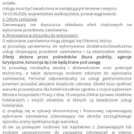
izolatki.
Usługa musi być świadczona w następującym terminie i miejscu:
19-23.09.2026, województwo wielkopolskie, powiat wągrowiecki.
3. Oferty częściowe
Zamawiający nie dopuszcza składania ofert częściowych na
wykonanie przedmiotu zamówienia.
4. Wymagania w stosunku do wykonawcy:
O wykonanie zamówienia mogą ubiegać się Oferenci, którzy:
a) posiadają uprawnienia do wykonywania działalności/świadczenia
usługi obejmującej przedmiot zamówienia i są właścicielem obiektu.
Oferty złożone przez pośredników (biura podróży, agencje
turystyczne, konsorcja itp.) nie będą brane pod uwagę
;
b) posiadają niezbędną wiedzę i doświadczenie oraz potencjał
techniczny, a także dysponują osobami zdolnymi do wykonania
zamówienia; Personel odpowiedzialny za usługi gastronomiczne
powinien posiadać aktualne książeczki zdrowia. Obiekt musi spełniać
warunki przewidziane dla hoteli/ośrodków zgodnie z rozporządzeniem
Ministra Gospodarki i Pracy z dnia 19 sierpnia 2004 w sprawie obiektów
hotelarskich i innych obiektów, w których są świadczone usługi
hotelarskie.
c) znajdują się w sytuacji ekonomicznej i finansowej zapewniającej
wykonanie zamówienia (Zamawiający nie określa szczegółowego
sposobu oceny spełniania tego warunku).
d) nie są powiązani osobowo lub kapitałowo z Zamawiającym lub
osobami upoważnionymi do zaciągania zobowiązań w imieniu