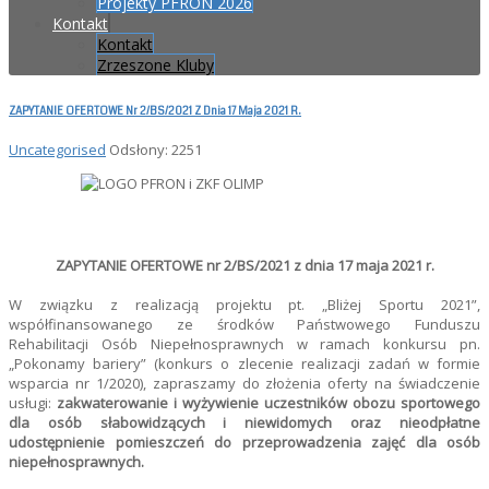
Projekty PFRON 2026
Kontakt
Kontakt
Zrzeszone Kluby
ZAPYTANIE OFERTOWE Nr 2/BS/2021 Z Dnia 17 Maja 2021 R.
Uncategorised
Odsłony: 2251
ZAPYTANIE OFERTOWE nr 2/BS/2021 z dnia 17 maja 2021 r.
W związku z realizacją projektu pt. „Bliżej Sportu 2021”,
współfinansowanego ze środków Państwowego Funduszu
Rehabilitacji Osób Niepełnosprawnych w ramach konkursu pn.
„Pokonamy bariery” (konkurs o zlecenie realizacji zadań w formie
wsparcia nr 1/2020), zapraszamy do złożenia oferty na świadczenie
usługi:
zakwaterowanie i wyżywienie uczestników
obozu sportowego
dla osób słabowidzących i niewidomych oraz nieodpłatne
udostępnienie pomieszczeń do przeprowadzenia zajęć dla osób
niepełnosprawnych.