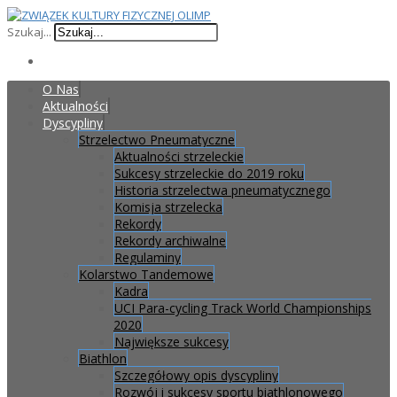
Szukaj...
O Nas
Aktualności
Dyscypliny
Strzelectwo Pneumatyczne
Aktualności strzeleckie
Sukcesy strzeleckie do 2019 roku
Historia strzelectwa pneumatycznego
Komisja strzelecka
Rekordy
Rekordy archiwalne
Regulaminy
Kolarstwo Tandemowe
Kadra
UCI Para-cycling Track World Championships
2020
Największe sukcesy
Biathlon
Szczegółowy opis dyscypliny
Rozwój i sukcesy sportu biathlonowego