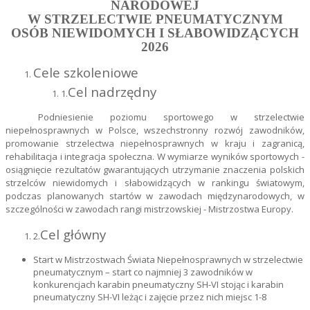
NARODOWEJ
W STRZELECTWIE PNEUMATYCZNYM
OSÓB NIEWIDOMYCH I SŁABOWIDZĄCYCH
2026
Cele szkoleniowe
Cel nadrzędny
1.
Podniesienie poziomu sportowego w strzelectwie
niepełnosprawnych w Polsce, wszechstronny rozwój zawodników,
promowanie strzelectwa niepełnosprawnych w kraju i zagranicą,
rehabilitacja i integracja społeczna. W wymiarze wyników sportowych -
osiągnięcie rezultatów gwarantujących utrzymanie znaczenia polskich
strzelców niewidomych i słabowidzących w rankingu światowym,
podczas planowanych startów w zawodach międzynarodowych, w
szczególności w zawodach rangi mistrzowskiej - Mistrzostwa Europy.
Cel główny
2.
Start w Mistrzostwach Świata Niepełnosprawnych w strzelectwie
pneumatycznym – start co najmniej 3 zawodników w
konkurencjach karabin pneumatyczny SH-VI stojąc i karabin
pneumatyczny SH-VI leżąc i zajęcie przez nich miejsc 1-8