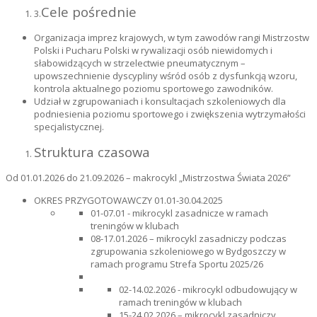
Cele pośrednie
3.
Organizacja imprez krajowych, w tym zawodów rangi Mistrzostw
Polski i Pucharu Polski w rywalizacji osób niewidomych i
słabowidzących w strzelectwie pneumatycznym –
upowszechnienie dyscypliny wśród osób z dysfunkcją wzoru,
kontrola aktualnego poziomu sportowego zawodników.
Udział w zgrupowaniach i konsultacjach szkoleniowych dla
podniesienia poziomu sportowego i zwiększenia wytrzymałości
specjalistycznej.
Struktura czasowa
Od 01.01.2026 do 21.09.2026 – makrocykl „Mistrzostwa Świata 2026”
OKRES PRZYGOTOWAWCZY 01.01-30.04.2025
01-07.01 - mikrocykl zasadnicze w ramach
treningów w klubach
08-17.01.2026 – mikrocykl zasadniczy podczas
zgrupowania szkoleniowego w Bydgoszczy w
ramach programu Strefa Sportu 2025/26
02-14.02.2026 - mikrocykl odbudowujący w
ramach treningów w klubach
15-24.02.2026 – mikrocykl zasadniczy