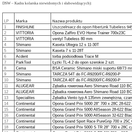
DSW – Kadra kolarska niewidomych i słabowidzących):
Marka
Nazwa produktu
LP
FINISHLINE
Uszczelniacz do opon FiberLink Tubeless 94
1
2
VITTORIA
Opona Zaffiro EVO Home Trainer 700x23C
3
VITTORIA
ventyl Tubeless 80 mm
4
Shimano
Kaseta Ultegra 12 s 11-30T
5
Shimano
Kaseta 7 s 11-28T
6
Acdent
torba podsiodłowa Trace M
7
ParkTool
Łyżki TL-4.2 do opon szerokie 2 szt.
8
Cema
BSA Ceramic Shimano miski suportu 68/73 
9
Shimano
TARCZA 54T do FC-R9200/FC-R9200-P
10
Shimano
TARCZA 40T do FC-R9200/FC-R9200-P
11
ALUGEAR
Zębatka rowerowa Aero Shimano Road 110 B
12
ALUGEAR
Zębatka rowerowa Aero Shimano Road 110 B
13
Specialites
Zębatka Vento typ A 135mm zewnętrzna, czar
14
Continental
Opona Grand Prix 5000 28" 700 x 28C 28-622 
15
Continental
Opona Grand Prix 5000 AllSeason 28-622 Bla
16
Continental
Opona Grand Prix 5000 AllSeason 32-622 Bla
17
Continental
Opona Grand Sport Race PureGrip 700 x 25C
18
Continental
Opona Grand Prix 5000 S TR 28" 700 x 28C c