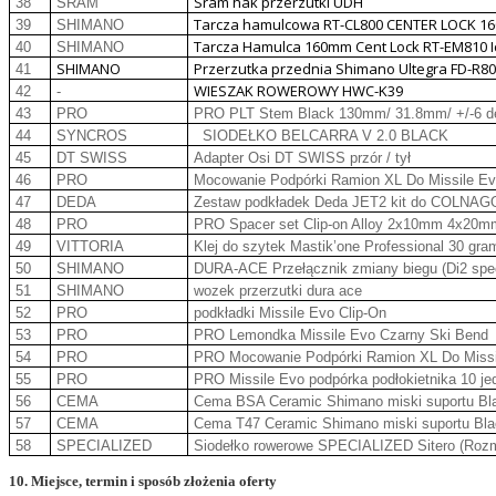
Sram hak przerzutki UDH
38
SRAM
Tarcza hamulcowa RT-CL800 CENTER LOCK 1
39
SHIMANO
Tarcza Hamulca 160mm Cent Lock RT-EM810 Ic
40
SHIMANO
SHIMANO
Przerzutka przednia Shimano Ultegra FD-R8
41
WIESZAK ROWEROWY HWC-K39
42
-
43
PRO
PRO PLT Stem Black 130mm/ 31.8mm/ +/-6 d
44
SYNCROS
SIODEŁKO BELCARRA V 2.0 BLACK
45
DT SWISS
Adapter Osi DT SWISS przór / tył
46
PRO
Mocowanie Podpórki Ramion XL Do Missile E
47
DEDA
Zestaw podkładek Deda JET2 kit do COLNAG
48
PRO
PRO Spacer set Clip-on Alloy 2x10mm 4x20mm/
49
VITTORIA
Klej do szytek Mastik’one Professional 30 gra
50
SHIMANO
DURA-ACE Przełącznik zmiany biegu (Di2 sp
51
SHIMANO
wozek przerzutki dura ace
52
PRO
podkładki Missile Evo Clip-On
53
PRO
PRO Lemondka Missile Evo Czarny Ski Bend
54
PRO
PRO Mocowanie Podpórki Ramion XL Do Missi
55
PRO
PRO Missile Evo podpórka podłokietnika 10 je
56
CEMA
Cema BSA Ceramic Shimano miski suportu Bl
57
CEMA
Cema T47 Ceramic Shimano miski suportu Bl
58
SPECIALIZED
Siodełko rowerowe SPECIALIZED Sitero (Roz
10. Miejsce, termin i sposób złożenia oferty