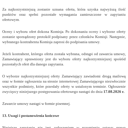
Za najkorzystniejszą zostanie uznana oferta, która uzyska najwyższą ilość
punktów oraz spełni pozostałe wymagania zamieszczone w zapytaniu
ofertowym.
Oceny i wyboru ofert dokona Komisja. Po dokonaniu oceny i wyborze oferty
zostanie sporządzony protokół podpisany przez członków Komisji. Następnie,
wybranego kontrahenta Komisja zaprosi do podpisania umowy.
Jeżeli kontrahent, którego oferta została wybrana, odstąpi od zawarcia umowy,
Zamawiający uprawniony jest do wyboru oferty najkorzystniejszej spośród
pozostałych ofert dla danego zapytania.
O wyborze najkorzystniejszej oferty Zamawiający zawiadomi drogą mailową
oraz w formie ogłoszenia na stronie internetowej Zamawiającego niezwłocznie
wszystkie podmioty, które przesłały oferty w ustalonym terminie. Ogłoszenie
zwycięzcy niniejszego postępowania ofertowego nastąpi do dnia
17.08.2026 r.
Zawarcie umowy nastąpi w formie pisemnej.
13. Uwagi i postanowienia końcowe
Niniejsze zapytanie nie jest ogłoszeniem w rozumieniu ustawy prawo