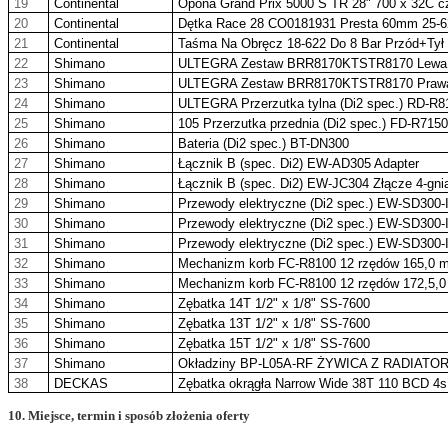
19
Continental
Opona Grand Prix 5000 S TR 28" 700 x 32C c
20
Continental
Dętka Race 28 CO0181931 Presta 60mm 25-6
21
Continental
Taśma Na Obręcz 18-622 Do 8 Bar Przód+Tył
22
Shimano
ULTEGRA Zestaw BRR8170KTSTR8170 Lewa 
23
Shimano
ULTEGRA Zestaw BRR8170KTSTR8170 Prawa
24
Shimano
ULTEGRA Przerzutka tylna (Di2 spec.) RD-R8
25
Shimano
105 Przerzutka przednia (Di2 spec.) FD-R7150
26
Shimano
Bateria (Di2 spec.) BT-DN300
27
Shimano
Łącznik B (spec. Di2) EW-AD305 Adapter
28
Shimano
Łącznik B (spec. Di2) EW-JC304 Złącze 4-gn
29
Shimano
Przewody elektryczne (Di2 spec.) EW-SD300
30
Shimano
Przewody elektryczne (Di2 spec.) EW-SD300
31
Shimano
Przewody elektryczne (Di2 spec.) EW-SD300
32
Shimano
Mechanizm korb FC-R8100 12 rzędów 165,0 
33
Shimano
Mechanizm korb FC-R8100 12 rzędów 172,5,
34
Shimano
Zębatka 14T 1/2" x 1/8" SS-7600
35
Shimano
Zębatka 13T 1/2" x 1/8" SS-7600
36
Shimano
Zębatka 15T 1/2" x 1/8" SS-7600
37
Shimano
Okładziny BP-L05A-RF ŻYWICA Z RADIATOR
38
DECKAS
Zębatka okrągła Narrow Wide 38T 110 BCD 4s
10. Miejsce, termin i sposób złożenia oferty