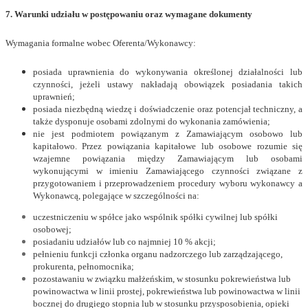
7. Warunki udziału w postępowaniu oraz wymagane dokumenty
Wymagania formalne wobec Oferenta/Wykonawcy:
posiada uprawnienia do wykonywania określonej działalności lub
czynności, jeżeli ustawy nakładają obowiązek posiadania takich
uprawnień;
posiada niezbędną wiedzę i doświadczenie oraz potencjał techniczny, a
także dysponuje osobami zdolnymi do wykonania zamówienia;
nie jest podmiotem powiązanym z Zamawiającym osobowo lub
kapitałowo. Przez powiązania kapitałowe lub osobowe rozumie się
wzajemne powiązania między Zamawiającym lub osobami
wykonującymi w imieniu Zamawiającego czynności związane z
przygotowaniem i przeprowadzeniem procedury wyboru wykonawcy a
Wykonawcą, polegające w szczególności na:
uczestniczeniu w spółce jako wspólnik spółki cywilnej lub spółki
osobowej;
posiadaniu udziałów lub co najmniej 10 % akcji;
pełnieniu funkcji członka organu nadzorczego lub zarządzającego,
prokurenta, pełnomocnika;
pozostawaniu w związku małżeńskim, w stosunku pokrewieństwa lub
powinowactwa w linii prostej, pokrewieństwa lub powinowactwa w linii
bocznej do drugiego stopnia lub w stosunku przysposobienia, opieki