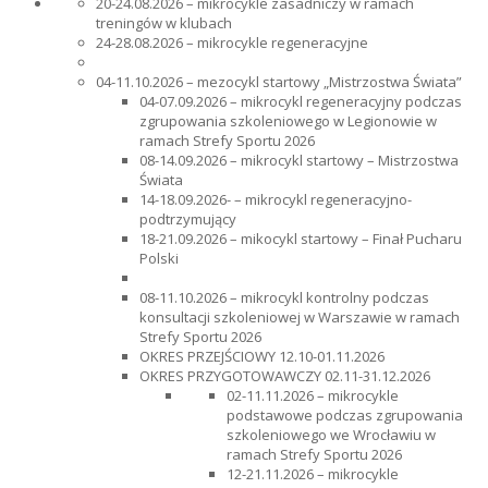
20-24.08.2026 – mikrocykle zasadniczy w ramach
treningów w klubach
24-28.08.2026 – mikrocykle regeneracyjne
04-11.10.2026 – mezocykl startowy „
Mistrzostwa Świata
”
04-07.09.2026 – mikrocykl regeneracyjny podczas
zgrupowania szkoleniowego w Legionowie w
ramach Strefy Sportu 2026
08-14.09.2026 – mikrocykl startowy – Mistrzostwa
Świata
14-18.09.2026- – mikrocykl regeneracyjno-
podtrzymujący
18-21.09.2026 – mikocykl startowy – Finał Pucharu
Polski
08-11.10.2026 – mikrocykl kontrolny podczas
konsultacji szkoleniowej w Warszawie w ramach
Strefy Sportu 2026
OKRES PRZEJŚCIOWY 12.10-01.11.2026
OKRES PRZYGOTOWAWCZY 02.11-31.12.2026
02-11.11.2026 – mikrocykle
podstawowe podczas zgrupowania
szkoleniowego we Wrocławiu w
ramach Strefy Sportu 2026
12-21.11.2026 – mikrocykle