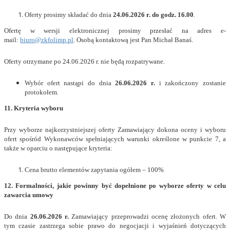
Oferty prosimy składać do dnia
24.06.2026 r. do godz. 16.00
.
Ofertę w wersji elektronicznej prosimy przesłać na adres e-
mail:
biuro@zkfolimp.pl
. Osobą kontaktową jest Pan Michał Banaś.
Oferty otrzymane po 24.06.2026 r. nie będą rozpatrywane.
Wybór ofert nastąpi do dnia
26.06.2026 r.
i zakończony zostanie
protokołem.
11. Kryteria wyboru
Przy wyborze najkorzystniejszej oferty Zamawiający dokona oceny i wyboru
ofert spośród Wykonawców spełniających warunki określone w punkcie 7, a
także w oparciu o następujące kryteria:
Cena brutto elementów zapytania ogółem – 100%
12. Formalności, jakie powinny być dopełnione po wyborze oferty w celu
zawarcia umowy
Do dnia
26.06.2026 r.
Zamawiający przeprowadzi ocenę złożonych ofert. W
tym czasie zastrzega sobie prawo do negocjacji i wyjaśnień dotyczących