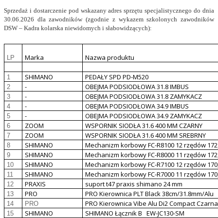
Sprzedaż i dostarczenie pod wskazany adres sprzętu specjalistycznego do dnia
30.06.2026 dla zawodników (zgodnie z wykazem szkolonych zawodników
DSW – Kadra kolarska niewidomych i słabowidzących):
Marka
Nazwa produktu
LP
SHIMANO
PEDAŁY SPD PD-M520
1
-
OBEJMA PODSIODŁOWA 31.8 IMBUS
2
-
OBEJMA PODSIODŁOWA 31.8 ZAMYKACZ
3
-
OBEJMA PODSIODŁOWA 34.9 IMBUS
4
-
OBEJMA PODSIODŁOWA 34.9 ZAMYKACZ
5
ZOOM
WSPORNIK SIODŁA 31.6 400 MM CZARNY
6
ZOOM
WSPORNIK SIODŁA 31.6 400 MM SREBRNY
7
SHIMANO
Mechanizm korbowy FC-R8100 12 rzędów 172
8
SHIMANO
Mechanizm korbowy FC-R8000 11 rzędów 172
9
SHIMANO
Mechanizm korbowy FC-R7100 12 rzędów 170
10
SHIMANO
Mechanizm korbowy FC-R7000 11 rzędów 170
11
PRAXIS
suport t47 praxis shimano 24 mm
12
PRO
PRO Kierownica PLT Black 38cm/31.8mm/Alu
13
PRO Kierownica Vibe Alu Di2 Compact Czarn
14
PRO
SHIMANO
SHIMANO Łącznik B EW-JC130-SM
15