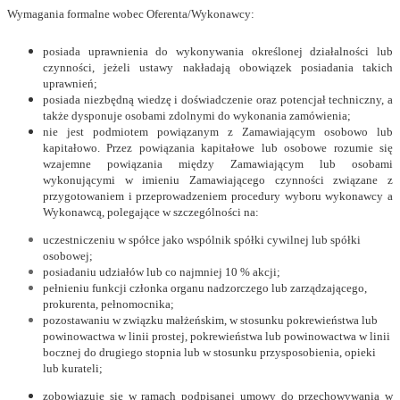
Wymagania formalne wobec Oferenta/Wykonawcy:
posiada uprawnienia do wykonywania określonej działalności lub
czynności, jeżeli ustawy nakładają obowiązek posiadania takich
uprawnień;
posiada niezbędną wiedzę i doświadczenie oraz potencjał techniczny, a
także dysponuje osobami zdolnymi do wykonania zamówienia;
nie jest podmiotem powiązanym z Zamawiającym osobowo lub
kapitałowo. Przez powiązania kapitałowe lub osobowe rozumie się
wzajemne powiązania między Zamawiającym lub osobami
wykonującymi w imieniu Zamawiającego czynności związane z
przygotowaniem i przeprowadzeniem procedury wyboru wykonawcy a
Wykonawcą, polegające w szczególności na:
uczestniczeniu w spółce jako wspólnik spółki cywilnej lub spółki
osobowej;
posiadaniu udziałów lub co najmniej 10 % akcji;
pełnieniu funkcji członka organu nadzorczego lub zarządzającego,
prokurenta, pełnomocnika;
pozostawaniu w związku małżeńskim, w stosunku pokrewieństwa lub
powinowactwa w linii prostej, pokrewieństwa lub powinowactwa w linii
bocznej do drugiego stopnia lub w stosunku przysposobienia, opieki
lub kurateli;
zobowiązuje się w ramach podpisanej umowy do przechowywania w