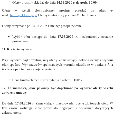
Oferty prosimy składać do dnia
14.08.2026 r. do godz. 16.00
.
Ofertę w wersji elektronicznej prosimy przesłać na adres e-
mail:
biuro@zkfolimp.pl
. Osobą kontaktową jest Pan Michał Banaś.
Oferty otrzymane po 14.08.2026 r. nie będą rozpatrywane.
Wybór ofert nastąpi do dnia
17.08.2026 r.
i zakończony zostanie
protokołem.
11. Kryteria wyboru
Przy wyborze najkorzystniejszej oferty Zamawiający dokona oceny i wyboru
ofert spośród Wykonawców spełniających warunki określone w punkcie 7, a
także w oparciu o następujące kryteria:
Cena brutto elementów zapytania ogółem – 100%
12. Formalności, jakie powinny być dopełnione po wyborze oferty w celu
zawarcia umowy
Do dnia
17.08.2026 r.
Zamawiający przeprowadzi ocenę złożonych ofert. W
tym czasie zastrzega sobie prawo do negocjacji i wyjaśnień dotyczących
zakresu oferty.