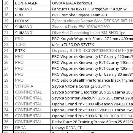
BONTRAGER
OWIJKA BIAŁA korkowa
16
SHIMANO
Łańcuch CN-HG53 HG 9 rzędów 114 ogniw
17
PRO
PRO Pompka Stojąca Team Alu
18
DECKAS
19
Zębatka okrągła Narrow Wide DECKAS 36T 1
SHIMANO
20
Złącze 4 Porty EW-JC304 SD300
SHIMANO
21
Olive And Connecting Insert SM-BH90 1pc
PRO Koryak Wspornik Siodła 27.2mm / 400mm
22
PRO
taśma TUFO DO SZYTEK
23
TUFO
BITEX
24
Os piasty BITEX BX312R/106R/103R M10 (Q
PRO Wspornik Kierownicy LT Czarny 120mm/
25
PRO
PRO Wspornik Kierownicy PLT Czarny 110mm/
26
PRO
PRO Wspornik Kierownicy PLT Czarny 120mm/
27
PRO
PRO Wspornik Kierownicy LT Czarny 80mm/3
28
PRO
PRO Siodło Stealth Performance Black 142m
29
PRO
Szytka Vittoria Corsa g2.0 30 mm
30
VITTORIA
Szytka Sprinter Gatorskin 28 x 25 Czarna 280
31
CONTINENTAL
Szytka Sprinter BlackChili 28 x 25 Czarna 290
32
CONTINENTAL
Opona Grand Prix 5000 AllSeason 28-622 Cza
33
CONTINENTAL
Opona Grand Prix 5000 TT 28-622 Czarna Zwi
34
CONTINENTAL
Opona Grand Prix 5000 S TR 28" 700 x 30C 30
35
CONTINENTAL
Dętka Race 28 Training Presta 60mm 25-622/3
36
CONTINENTAL
Uchwyt DEDA JET
37
DEDA