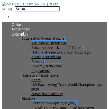
Szukaj...
O Nas
Aktualności
Dyscypliny
Strzelectwo Pneumatyczne
Aktualności strzeleckie
Sukcesy strzeleckie do 2019 roku
Historia strzelectwa pneumatycznego
Komisja strzelecka
Rekordy
Rekordy archiwalne
Regulaminy
Kolarstwo Tandemowe
Kadra
UCI Para-cycling Track World Championships
2020
Największe sukcesy
Biathlon
Szczegółowy opis dyscypliny
Rozwój i sukcesy sportu biathlonowego