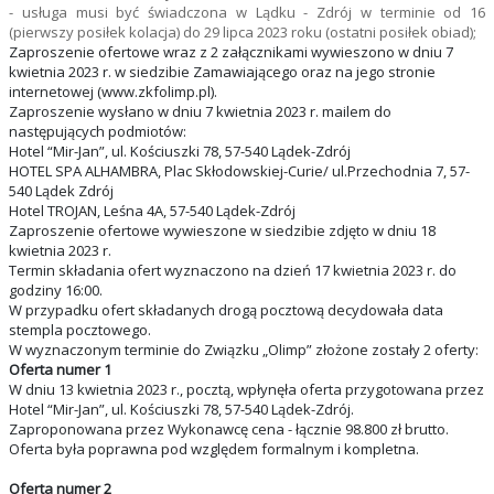
- usługa musi być świadczona w Lądku - Zdrój w terminie od 16
(pierwszy posiłek kolacja) do 29 lipca 2023 roku (ostatni posiłek obiad);
Zaproszenie ofertowe wraz z 2 załącznikami wywieszono w dniu 7
kwietnia 2023 r. w siedzibie Zamawiającego oraz na jego stronie
internetowej (www.zkfolimp.pl).
Zaproszenie wysłano w dniu 7 kwietnia 2023 r. mailem do
następujących podmiotów:
Hotel “Mir-Jan”, ul. Kościuszki 78, 57-540 Lądek-Zdrój
HOTEL SPA ALHAMBRA, Plac Skłodowskiej-Curie/ ul.Przechodnia 7, 57-
540 Lądek Zdrój
Hotel TROJAN, Leśna 4A, 57-540 Lądek-Zdrój
Zaproszenie ofertowe wywieszone w siedzibie zdjęto w dniu 18
kwietnia 2023 r.
Termin składania ofert wyznaczono na dzień 17 kwietnia 2023 r. do
godziny 16:00.
W przypadku ofert składanych drogą pocztową decydowała data
stempla pocztowego.
W wyznaczonym terminie do Związku „Olimp” złożone zostały 2 oferty:
Oferta numer 1
W dniu 13 kwietnia 2023 r., pocztą, wpłynęła oferta przygotowana przez
Hotel “Mir-Jan”, ul. Kościuszki 78, 57-540 Lądek-Zdrój.
Zaproponowana przez Wykonawcę cena - łącznie 98.800 zł brutto.
Oferta była poprawna pod względem formalnym i kompletna.
Oferta numer 2