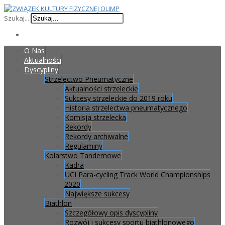
Szukaj...
O Nas
Aktualności
Dyscypliny
Strzelectwo Pneumatyczne
Aktualności strzeleckie
Sukcesy strzeleckie do 2019 roku
Historia strzelectwa pneumatycznego
Komisja strzelecka
Rekordy
Rekordy archiwalne
Regulaminy
Kolarstwo Tandemowe
Kadra
UCI Para-cycling Track World Championships
2020
Największe sukcesy
Biathlon
Szczegółowy opis dyscypliny
Rozwój i sukcesy sportu biathlonowego