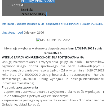
Projekty PFRON 2026
Kontakt
Kontakt
Zrzeszone Kluby
Informacja O Wyborze Wykonawcy Dla Postępowania Nr 1/OLIMP/2023 Z Dnia 07.04.2023 R.
Uncategorised
Odsłony: 2696
Informacja o wyborze wykonawcy dla postępowania
nr 1/OLIMP/2023 z dnia
07.04.2023 r.
WEDŁUG ZASADY KONKURENCYJNOŚCI DLA POSTĘPOWANIA NA
Usługę zakwaterowania i wyżywienia grupy 40 osób - uczestników
ogólnopolskiego obozu sportowego dla osób słabowidzących i
niewidomych organizowanego w Lądku - Zdrój w terminie 16-29.07.2023
roku (kod CPV 55000000-0 Usługi hotelarskie, restauracyjne i handlu
detalicznego, 70220000-9 Usługi wynajmu lub leasingu nieruchomości
innych niż mieszkalne).
Przedmiot postępowania:
- zapewnienie zakwaterowania i wyżywienia dla 40 osób w pokojach 1
lub 2-osobowych z pełnym węzłem sanitarnym,
- zapewnienie pełnego wyżywienia dla uczestników – 3 posiłki dziennie
(śniadanie, obiad, kolacja),