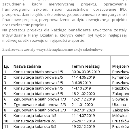
zatrudnienie kadry merytorycznej projektu, opracowanie
harmonogramu szkoleń, nabór uczestników, opracowanie IPD,
przeprowadzenie cyklu szkoleniowego, podsumowanie merytoryczne i
finansowe projektu, przeprowadzenie audytu zewnętrznego projektu
oraz rozliczenie projektu.
Na początku projektu dla każdego beneficjenta utworzone zostały
Indywidualne Plany Działania, których celem był wybór najlepszej
możliwej ścieżki rozwoju umiejętności w sporcie.
Zrealizowane zostały wszystkie zaplanowane akcje szkoleniowe:
Lp.
Nazwa zadania
Termin realizacji
Miejsce re
1
Konsultacja biathlonowa 1/5
30.04-03.05.2019
Ptaszko
2
Konsultacja biathlonowa 2/5
11-14.06.2019
Rymanów
3
Konsultacja biathlonowa 3/5
3-6.08.2019
Ptaszko
4
Konsultacja biathlonowa 4/5
1-4.10.2019
Ptaszko
5
Konsultacja biathlonowa 5/5
18-21.02.2020
Zakopan
6
Zgrupowanie biathlonowe 1/3
12-21.12.2019
Słowacja
7
Zgrupowanie biathlonowe 2/3
2-11.01.2020
Ukraina
8
Zgrupowanie biathlonowe 3/3
18-27.01.2020
Zakopan
9
Konsultacja kolarska 1/5
11-14.07.2019
Milówka
10
Konsultacja kolarska 2/5
26-29.11.2019
Pruszkó
11
Konsultacja kolarska 3/5
19-22.12.2019
Pruszkó