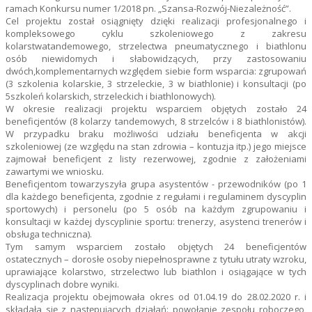
ramach Konkursu numer 1/2018 pn. „Szansa-Rozwój-Niezależność”.
Cel projektu został osiągnięty dzięki realizacji profesjonalnego i
kompleksowego cyklu szkoleniowego z zakresu
kolarstwatandemowego, strzelectwa pneumatycznego i biathlonu
osób niewidomych i słabowidzących, przy zastosowaniu
dwóch,komplementarnych względem siebie form wsparcia: zgrupowań
(3 szkolenia kolarskie, 3 strzeleckie, 3 w biathlonie) i konsultacji (po
5szkoleń kolarskich, strzeleckich i biathlonowych).
W okresie realizacji projektu wsparciem objętych zostało 24
beneficjentów (8 kolarzy tandemowych, 8 strzelców i 8 biathlonistów).
W przypadku braku możliwości udziału beneficjenta w akcji
szkoleniowej (ze względu na stan zdrowia – kontuzja itp.) jego miejsce
zajmował beneficjent z listy rezerwowej, zgodnie z założeniami
zawartymi we wniosku.
Beneficjentom towarzyszyła grupa asystentów - przewodników (po 1
dla każdego beneficjenta, zgodnie z regułami i regulaminem dyscyplin
sportowych) i personelu (po 5 osób na każdym zgrupowaniu i
konsultacji w każdej dyscyplinie sportu: trenerzy, asystenci trenerów i
obsługa techniczna).
Tym samym wsparciem zostało objętych 24 beneficjentów
ostatecznych – dorosłe osoby niepełnosprawne z tytułu utraty wzroku,
uprawiające kolarstwo, strzelectwo lub biathlon i osiągające w tych
dyscyplinach dobre wyniki.
Realizacja projektu obejmowała okres od 01.04.19 do 28.02.2020 r. i
składała się z następujących działań: powołanie zespołu roboczego,