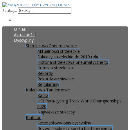
Szukaj...
O Nas
Aktualności
Dyscypliny
Strzelectwo Pneumatyczne
Aktualności strzeleckie
Sukcesy strzeleckie do 2019 roku
Historia strzelectwa pneumatycznego
Komisja strzelecka
Rekordy
Rekordy archiwalne
Regulaminy
Kolarstwo Tandemowe
Kadra
UCI Para-cycling Track World Championships
2020
Największe sukcesy
Biathlon
Szczegółowy opis dyscypliny
Rozwój i sukcesy sportu biathlonowego