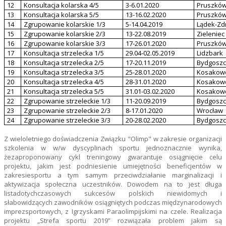
12
Konsultacja kolarska 4/5
3-6.01.2020
Pruszkó
13
Konsultacja kolarska 5/5
13-16.02.2020
Pruszkó
14
Zgrupowanie kolarskie 1/3
5-14.04.2019
Lądek-Zd
15
Zgrupowanie kolarskie 2/3
13-22.08.2019
Zieleniec
16
Zgrupowanie kolarskie 3/3
17-26.01.2020
Pruszkó
17
Konsultacja strzelecka 1/5
29.04-02.05.2019
Lidzbark
18
Konsultacja strzelecka 2/5
17-20.11.2019
Bydgoszc
19
Konsultacja strzelecka 3/5
25-28.01.2020
Kosakow
20
Konsultacja strzelecka 4/5
28-31.01.2020
Kosakow
21
Konsultacja strzelecka 5/5
31.01-03.02.2020
Kosakow
22
Zgrupowanie strzeleckie 1/3
11-20.09.2019
Bydgoszc
23
Zgrupowanie strzeleckie 2/3
8-17.01.2020
Wrocław
24
Zgrupowanie strzeleckie 3/3
20-28.02.2020
Bydgoszc
Z wieloletniego doświadczenia Związku "Olimp" w zakresie organizacji
szkolenia w w/w dyscyplinach sportu jednoznacznie wynika,
żezaproponowany cykl treningowy gwarantuje osiągnięcie celu
projektu, jakim jest podniesienie umiejętności beneficjentów w
zakresiesportu a tym samym przeciwdziałanie marginalizacji i
aktywizacja społeczna uczestników. Dowodem na to jest długa
listadotychczasowych sukcesów polskich niewidomych i
słabowidzących zawodników osiągniętych podczas międzynarodowych
imprezsportowych, z Igrzyskami Paraolimpijskimi na czele. Realizacja
projektu „Strefa sportu 2019” rozwiązała problem jakim są