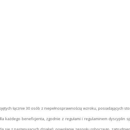
bjętych łącznie 30 osób z niepełnosprawnością wzroku, posiadających st
la każdego beneficjenta, zgodnie z regułami i regulaminem dyscyplin spo
kłada się z następujących działań: powołanie zespołu roboczego, zatrud