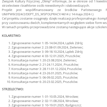
Związek Kultury Fizycznej „Olimp” informuje, że w okresie od 1 kwietni
strzelectwie i biathlonie osób niewidomych i słabowidzących.
Projekt jest współfinansowany ze środków Państwowego 
UM/PW9/2024/2/DEPT_DS_WSPOLPRACY/4614 z 14 maja 2024 r.)
Cel projektu zostanie osiągnięty dzięki realizacji profesjonalnego i 
przy zastosowaniu dwóch, komplementarnych względem siebie form wsparcia:
W ramach projektu przeprowadzone zostaną następujące akcje szkoleni
KOLARSTWO:
Zgrupowanie numer 1: 05-14.04.2024, Lądek Zdrój;
Zgrupowanie numer 2: 23.08-01.09.2024, Zieleniec;
Zgrupowanie numer 3: 09-18.10.2024, Lądek Zdrój;
Zgrupowanie numer 4: 03-12.01.2025, Pruszków;
Konsultacja numer 1: 20-23.08.2024, Zieleniec;
Konsultacja numer 2: 21-24.11.2024 , Pruszków;
Konsultacja numer 3: 28.11-01.12.2024, Pruszków;
Konsultacja numer 4: 23-26.01.2025, Pruszków;
Konsultacja numer 5: 06-09.02.2025, Pruszków;
Konsultacja numer 6: 20-23.02.2025, Pruszków.
STRZELECTWO:
Zgrupowanie numer 1: 01-10.05.2024, Wrocław;
Zgrupowanie numer 2: 02-11.08.2024, Wrocław;
Zgrupowanie numer 3: 10-19.01.2025, Bydgoszcz;