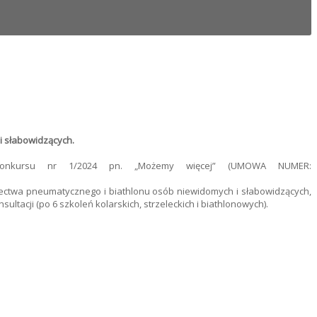
 i słabowidzących.
 Konkursu nr 1/2024 pn. „Możemy więcej” (UMOWA NUMER:
electwa pneumatycznego i biathlonu osób niewidomych i słabowidzących,
ltacji (po 6 szkoleń kolarskich, strzeleckich i biathlonowych).