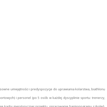
osowne umiejętności i predyspozycje do uprawiania kolarstwa, biathlonu
rtowych) i personel (po 5 osób w każdej dyscyplinie sportu: trenerzy,
nienie kadry merytorycznej projektu, opracowanie harmonogramu szkoleń,