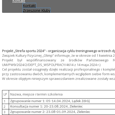
Kontakt
Kontakt
Zrzeszone Kluby
Projekt „Strefa sportu 2024" - organizacja cyklu treningowego w trzech d
Związek Kultury Fizycznej „Olimp” informuje, że w okresie od 1 kwietnia 20
Projekt był współfinansowany ze środków Państwowego 
UM/PW9/2024/2/DEPT_DS_WSPOLPRACY/4614 z 14 maja 2024 r.)
Cel projektu został osiągnięty dzięki realizacji profesjonalnego i k
przy zastosowaniu dwóch, komplementarnych względem siebie form wsparcia:
W okresie objętym niniejszym sprawozdaniem zrealizowane zostały ws
LP
Nazwa, miejsce i termin szkolenia
1
Zgrupowanie numer 1: 05-14.04.2024, Lądek Zdrój
2
Konsultacja numer 1: 20-23.08.2024, Zieleniec
3
Zgrupowanie numer 2: 23.08-01.09.2024, Zieleniec