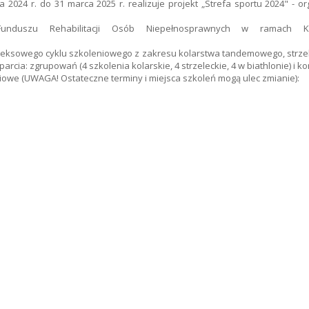
a 2024 r. do 31 marca 2025 r. realizuje projekt „Strefa sportu 2024" - o
Funduszu Rehabilitacji Osób Niepełnosprawnych w ramac
kompleksowego cyklu szkoleniowego z zakresu kolarstwa tandemowego, str
 zgrupowań (4 szkolenia kolarskie, 4 strzeleckie, 4 w biathlonie) i konsu
owe (UWAGA! Ostateczne terminy i miejsca szkoleń mogą ulec zmianie):