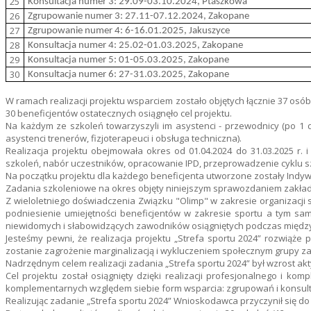
25
Konsultacja numer 3: 29.09-03.10.2024, Ptaszkowa
26
Zgrupowanie numer 3: 27.11-07.12.2024, Zakopane
27
Zgrupowanie numer 4: 6-16.01.2025, Jakuszyce
28
Konsultacja numer 4: 25.02-01.03.2025, Zakopane
29
Konsultacja numer 5: 01-05.03.2025, Zakopane
30
Konsultacja numer 6: 27-31.03.2025, Zakopane
W ramach realizacji projektu wsparciem zostało objętych łącznie 37 osó
30 beneficjentów ostatecznych osiągnęło cel projektu.
Na każdym ze szkoleń towarzyszyli im asystenci - przewodnicy (po 1 d
asystenci trenerów, fizjoterapeuci i obsługa techniczna).
Realizacja projektu obejmowała okres od 01.04.2024 do 31.03.2025 r.
szkoleń, nabór uczestników, opracowanie IPD, przeprowadzenie cyklu 
Na początku projektu dla każdego beneficjenta utworzone zostały Indywid
Zadania szkoleniowe na okres objęty niniejszym sprawozdaniem zakład
Z wieloletniego doświadczenia Związku "Olimp" w zakresie organizacji 
podniesienie umiejętności beneficjentów w zakresie sportu a tym sam
niewidomych i słabowidzących zawodników osiągniętych podczas międzyn
Jesteśmy pewni, że realizacja projektu „Strefa sportu 2024” rozwią
zostanie zagrożenie marginalizacją i wykluczeniem społecznym grupy 
Nadrzędnym celem realizacji zadania „Strefa sportu 2024” był wzrost a
Cel projektu został osiągnięty dzięki realizacji profesjonalnego i 
komplementarnych względem siebie form wsparcia: zgrupowań i konsulta
Realizując zadanie „Strefa sportu 2024” Wnioskodawca przyczynił się do o