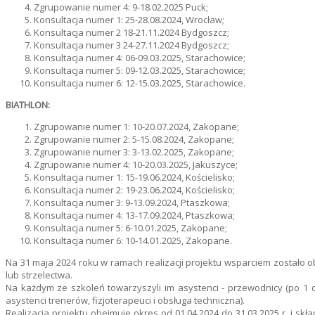
Zgrupowanie numer 4: 9-18.02.2025 Puck;
Konsultacja numer 1: 25-28.08.2024, Wrocław;
Konsultacja numer 2 18-21.11.2024 Bydgoszcz;
Konsultacja numer 3 24-27.11.2024 Bydgoszcz;
Konsultacja numer 4: 06-09.03.2025, Starachowice;
Konsultacja numer 5: 09-12.03.2025, Starachowice;
Konsultacja numer 6: 12-15.03.2025, Starachowice.
BIATHLON:
Zgrupowanie numer 1: 10-20.07.2024, Zakopane;
Zgrupowanie numer 2: 5-15.08.2024, Zakopane;
Zgrupowanie numer 3: 3-13.02.2025, Zakopane;
Zgrupowanie numer 4: 10-20.03.2025, Jakuszyce;
Konsultacja numer 1: 15-19.06.2024, Kościelisko;
Konsultacja numer 2: 19-23.06.2024, Kościelisko;
Konsultacja numer 3: 9-13.09.2024, Ptaszkowa;
Konsultacja numer 4: 13-17.09.2024, Ptaszkowa;
Konsultacja numer 5: 6-10.01.2025, Zakopane;
Konsultacja numer 6: 10-14.01.2025, Zakopane.
Na 31 maja 2024 roku w ramach realizacji projektu wsparciem zostało o
lub strzelectwa.
Na każdym ze szkoleń towarzyszyli im asystenci - przewodnicy (po 1 d
asystenci trenerów, fizjoterapeuci i obsługa techniczna).
Realizacja projektu obejmuje okres od 01.04.2024 do 31.03.2025 r. i s