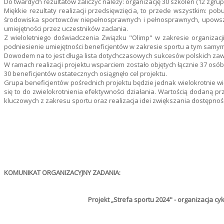
Do twardych rezultatów zaliczyć należy: organizację 30 szkoleń (12 zgrup
Miękkie rezultaty realizacji przedsięwzięcia, to przede wszystkim: po
środowiska sportowców niepełnosprawnych i pełnosprawnych, upowszec
umiejętności przez uczestników zadania.
Z wieloletniego doświadczenia Związku "Olimp" w zakresie organizacj
podniesienie umiejętności beneficjentów w zakresie sportu a tym samym 
Dowodem na to jest długa lista dotychczasowych sukcesów polskich zaw
W ramach realizacji projektu wsparciem zostało objętych łącznie 37 osó
30 beneficjentów ostatecznych osiągnęło cel projektu.
Grupa beneficjentów pośrednich projektu będzie jednak wielokrotnie w
się to do zwielokrotnienia efektywności działania. Wartością dodaną 
kluczowych z zakresu sportu oraz realizacja idei zwiększania dostępnośc
KOMUNIKAT ORGANIZACYJNY ZADANIA:
Projekt „Strefa sportu 2024" - organizacja cy