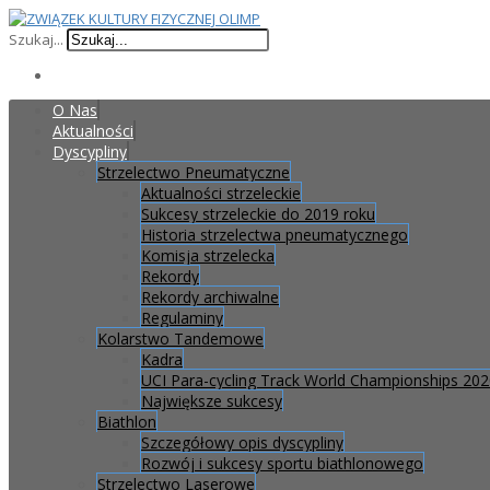
Szukaj...
O Nas
Aktualności
Dyscypliny
Strzelectwo Pneumatyczne
Aktualności strzeleckie
Sukcesy strzeleckie do 2019 roku
Historia strzelectwa pneumatycznego
Komisja strzelecka
Rekordy
Rekordy archiwalne
Regulaminy
Kolarstwo Tandemowe
Kadra
UCI Para-cycling Track World Championships 20
Największe sukcesy
Biathlon
Szczegółowy opis dyscypliny
Rozwój i sukcesy sportu biathlonowego
Strzelectwo Laserowe