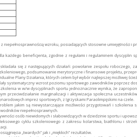
b z niepełnosprawnością wzroku, posiadających stosowne umiejętności i p
la każdego beneficjenta, zgodnie z regułami i regulaminem dyscyplin spo
 i składała się z następujących działań: powołanie zespołu roboczego,
szkoleniowego, podsumowanie merytoryczne i finansowe projektu, przepro
ualne Plany Działania, których celem był wybór najlepszej możliwej ścież
ały systematyczny wzrost poziomu sportowego zawodników poprzez dosko
szkolenia w w/w dyscyplinach sportu jednoznacznie wynika, że zapropono
ym przeciwdziałanie marginalizacji i aktywizacja społeczna uczestnik
arodowych imprez sportowych, z Igrzyskami Paraolimpijskimi na czele.
że problem jakim są niewystarczające możliwości przygotowań i szkolen
zawodników niepełnosprawnych.
ktywności osób niewidomych i słabowidzących w dziedzinie sportu i upowsz
kompleksowego cyklu szkoleniowego z zakresu kolarstwa, biathlonu i str
cji.
siągnięcia „twardych” jak i „miękkich” rezultatów.