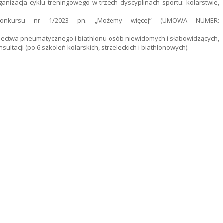
rganizacja cyklu treningowego w trzech dyscyplinach sportu: kolarstwie,
h Konkursu nr 1/2023 pn. „Możemy więcej” (UMOWA NUMER:
zelectwa pneumatycznego i biathlonu osób niewidomych i słabowidzących,
ltacji (po 6 szkoleń kolarskich, strzeleckich i biathlonowych).