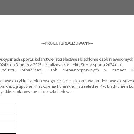
---PROJEKT ZREALIZOWANY---
yscyplinach sportu: kolarstwie, strzelectwie i biathlonie osób niewidomych
24 r. do 31 marca 2025 r. realizował projekt „Strefa sportu 2024 (…)".
Funduszu Rehabilitacji Osób Niepełnosprawnych w ramach
ompleksowego cyklu szkoleniowego z zakresu kolarstwa tandemowego, strz
 zgrupowań (4 szkolenia kolarskie, 4 strzeleckie, 4 w biathlonie) i konsu
zystkie zaplanowane akcje szkoleniowe: