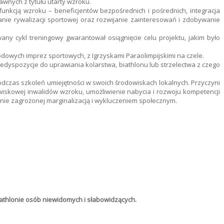
rawnych z tytułu utarty wzroku.
sfunkcją wzroku – beneficjentów bezpośrednich i pośrednich, integracja
ie rywalizacji sportowej oraz rozwijanie zainteresowań i zdobywanie
ny cykl treningowy gwarantował osiągnięcie celu projektu, jakim było
owych imprez sportowych, z Igrzyskami Paraolimpijskimi na czele.
redyspozycje do uprawiania kolarstwa, biathlonu lub strzelectwa z czego
dczas szkoleń umiejętności w swoich środowiskach lokalnych. Przyczyni
wiskowej inwalidów wzroku, umożliwienie nabycia i rozwoju kompetencji
alnie zagrożonej marginalizacją i wykluczeniem społecznym.
 biathlonie osób niewidomych i słabowidzących.