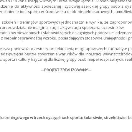
owań i 18 konsultacji), w których udział wzięło łącznie 37 osób niepełnosp
budzenie do aktywności społecznej i życiowej szerokiej grupy osób z dy
hnienie idei sportu w środowisku osób niepełnosprawnych, umożliwian
i szkoleń i treningów sportowych jednoznacznie wynika, że zaproponowa
przeciwdziałanie marginalizacji i aktywizacja społeczna uczestników.
odników niewidomych i słabowidzących osiągniętych podczas międzynarod
b z niepełnosprawnością wzroku, posiadających stosowne umiejętności i p
iększa ponieważ uczestnicy projektu będą mogli upowszechniać nabyte po
przedsięwzięcia będzie stworzenie warunków dla integracji wewnątrzśrodo
i sportu i kultury fizycznej dla licznej grupy osób niepełnosprawnych, re
---PROJEKT ZREALIZOWANY---
klu treningowego w trzech dyscyplinach sportu: kolarstwie, strzelectwie i