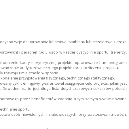
redyspozycje do uprawiania kolarstwa, biathlonu lub strzelectwa z czego
rtowych) i personel (po 5 osób w każdej dyscyplinie sportu: trenerzy,
 zatrudnienie kadry merytorycznej projektu, opracowanie harmonogramu
wadzenie audytu zewnętrznego projektu oraz rozliczenie projektu.
ki rozwoju umiejętności w sporcie.
nalenie przygotowania fizycznego, technicznego i taktycznego.
wany cykl treningowy gwarantował osiągnięcie celu projektu, jakim jest
ów. Dowodem na to jest długa lista dotychczasowych sukcesów polskich
ia sportowego przez beneficjentów zadania a tym samym wyeliminowane
echnianie sportu.
zelectwa osób niewidomych i słabowidzących, przy zastosowaniu dwóch,