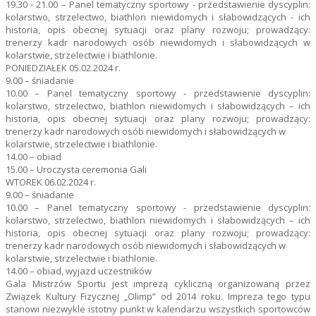
19.30 - 21.00 – Panel tematyczny sportowy - przedstawienie dyscyplin:
kolarstwo, strzelectwo, biathlon niewidomych i słabowidzących - ich
historia, opis obecnej sytuacji oraz plany rozwoju; prowadzący:
trenerzy kadr narodowych osób niewidomych i słabowidzących w
kolarstwie, strzelectwie i biathlonie.
PONIEDZIAŁEK 05.02.2024 r.
9.00 – śniadanie
10.00 – Panel tematyczny sportowy - przedstawienie dyscyplin:
kolarstwo, strzelectwo, biathlon niewidomych i słabowidzących – ich
historia, opis obecnej sytuacji oraz plany rozwoju; prowadzący:
trenerzy kadr narodowych osób niewidomych i słabowidzących w
kolarstwie, strzelectwie i biathlonie.
14.00 – obiad
15.00 – Uroczysta ceremonia Gali
WTOREK 06.02.2024 r.
9.00 – śniadanie
10.00 – Panel tematyczny sportowy - przedstawienie dyscyplin:
kolarstwo, strzelectwo, biathlon niewidomych i słabowidzących – ich
historia, opis obecnej sytuacji oraz plany rozwoju; prowadzący:
trenerzy kadr narodowych osób niewidomych i słabowidzących w
kolarstwie, strzelectwie i biathlonie.
14.00 – obiad, wyjazd uczestników
Gala Mistrzów Sportu jest imprezą cykliczną organizowaną przez
Związek Kultury Fizycznej „Olimp” od 2014 roku. Impreza tego typu
stanowi niezwykle istotny punkt w kalendarzu wszystkich sportowców