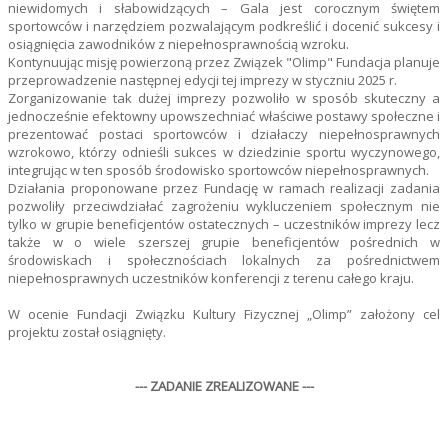
niewidomych i słabowidzących – Gala jest corocznym świętem
sportowców i narzędziem pozwalającym podkreślić i docenić sukcesy i
osiągnięcia zawodników z niepełnosprawnością wzroku.
Kontynuując misję powierzoną przez Związek "Olimp" Fundacja planuje
przeprowadzenie następnej edycji tej imprezy w styczniu 2025 r.
Zorganizowanie tak dużej imprezy pozwoliło w sposób skuteczny a
jednocześnie efektowny upowszechniać właściwe postawy społeczne i
prezentować postaci sportowców i działaczy niepełnosprawnych
wzrokowo, którzy odnieśli sukces w dziedzinie sportu wyczynowego,
integrując w ten sposób środowisko sportowców niepełnosprawnych.
Działania proponowane przez Fundację w ramach realizacji zadania
pozwoliły przeciwdziałać zagrożeniu wykluczeniem społecznym nie
tylko w grupie beneficjentów ostatecznych – uczestników imprezy lecz
także w o wiele szerszej grupie beneficjentów pośrednich w
środowiskach i społecznościach lokalnych za pośrednictwem
niepełnosprawnych uczestników konferencji z terenu całego kraju.
W ocenie Fundacji Związku Kultury Fizycznej „Olimp” założony cel
projektu został osiągnięty.
--- ZADANIE ZREALIZOWANE ---