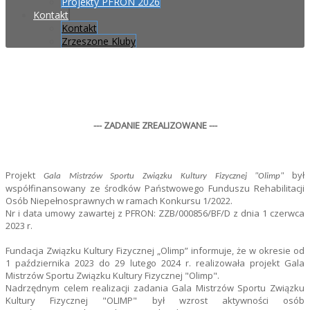
Projekty PFRON 2026
Kontakt
Kontakt
Zrzeszone Kluby
--- ZADANIE ZREALIZOWANE ---
Projekt
był
Gala Mistrzów Sportu Związku Kultury Fizycznej "Olimp"
współfinansowany ze środków Państwowego Funduszu Rehabilitacji
Osób Niepełnosprawnych w ramach Konkursu 1/2022.
Nr i data umowy zawartej z PFRON: ZZB/000856/BF/D z dnia 1 czerwca
2023 r.
Fundacja Związku Kultury Fizycznej „Olimp” informuje, że w okresie od
1 października 2023 do 29 lutego 2024 r. realizowała projekt Gala
Mistrzów Sportu Związku Kultury Fizycznej "Olimp".
Nadrzędnym celem realizacji zadania Gala Mistrzów Sportu Związku
Kultury Fizycznej "OLIMP" był wzrost aktywności osób