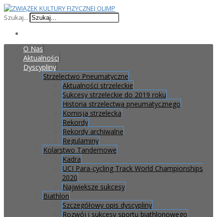
Szukaj...
O Nas
Aktualności
Dyscypliny
Strzelectwo Pneumatyczne
Aktualności strzeleckie
Sukcesy strzeleckie do 2019 roku
Historia strzelectwa pneumatycznego
Komisja strzelecka
Rekordy
Rekordy archiwalne
Regulaminy
Kolarstwo Tandemowe
Kadra
UCI Para-cycling Track World Championships
2020
Największe sukcesy
Biathlon
Szczegółowy opis dyscypliny
Rozwój i sukcesy sportu biathlonowego