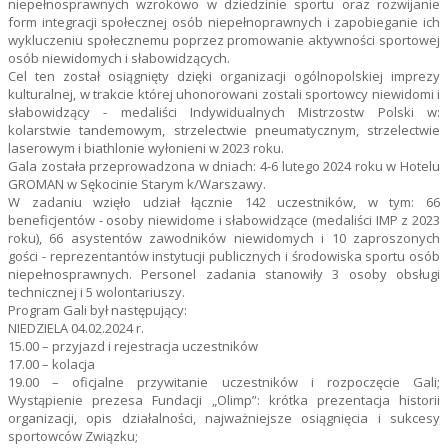
niepełnosprawnych wzrokowo w dziedzinie sportu oraz rozwijanie
form integracji społecznej osób niepełnoprawnych i zapobieganie ich
wykluczeniu społecznemu poprzez promowanie aktywności sportowej
osób niewidomych i słabowidzących.
Cel ten został osiągnięty dzięki organizacji ogólnopolskiej imprezy
kulturalnej, w trakcie której uhonorowani zostali sportowcy niewidomi i
słabowidzący - medaliści Indywidualnych Mistrzostw Polski w:
kolarstwie tandemowym, strzelectwie pneumatycznym, strzelectwie
laserowym i biathlonie wyłonieni w 2023 roku.
Gala została przeprowadzona w dniach: 4-6 lutego 2024 roku w Hotelu
GROMAN w Sękocinie Starym k/Warszawy.
W zadaniu wzięło udział łącznie 142 uczestników, w tym: 66
beneficjentów - osoby niewidome i słabowidzące (medaliści IMP z 2023
roku), 66 asystentów zawodników niewidomych i 10 zaproszonych
gości - reprezentantów instytucji publicznych i środowiska sportu osób
niepełnosprawnych. Personel zadania stanowiły 3 osoby obsługi
technicznej i 5 wolontariuszy.
Program Gali był następujący:
NIEDZIELA 04.02.2024 r.
15.00 – przyjazd i rejestracja uczestników
17.00 – kolacja
19.00 – oficjalne przywitanie uczestników i rozpoczęcie Gali;
Wystąpienie prezesa Fundacji „Olimp”: krótka prezentacja historii
organizacji, opis działalności, najważniejsze osiągnięcia i sukcesy
sportowców Związku;