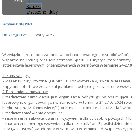
Kontakt
Kontakt
Zrzeszone Kluby
Zapytanie 6 Sbg 2024
Uncategorised
Odsłony: 4957
W związku z realizacją zadania współfinansowanego ze środków Państ
wsparcia nr 1/2023) oraz Ministerstwa Sportu i Turystyki, zapraszamy
strzelectwie laserowym, organizowanych w Sarnówku w terminie 24-27.0
1. Zamawiający:
Związek Kultury Fizycznej „OLIMP”; ul. Konwiktorska 9, 00-216 Warszawa
Zapytanie ofertowe wraz z załącznikiem dostępne jest na stronie www.zk
2. Przedmiot zamówienia:
Przedmiotem zamówienia jest organizacja pobytu grupy obejmująca u
laserowym, organizowanych w Sarnówku w terminie 24-27.05.2024 ro
konkursu pn. „Możemy więcej” (konkurs o zlecenie realizacji zadań w form
Przedmiot zamówienia obejmuje:
- zapewnienie zakwaterowania i wyżywienia dla 60 osób w pokojach 1 
- zapewnienie pełnego wyżywienia dla uczestników – 3 posiłki dziennie (ś
- usługa musi być świadczona w Sarnówku w terminie od 24 (pierwszy posił