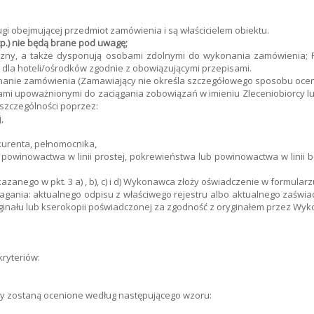
gi obejmującej przedmiot zamówienia i są właścicielem obiektu.
tp.) nie będą brane pod uwagę;
niczny, a także dysponują osobami zdolnymi do wykonania zamówienia; 
e dla hoteli/ośrodków zgodnie z obowiązującymi przepisami.
konanie zamówienia (Zamawiający nie określa szczegółowego sposobu ocen
bami upoważnionymi do zaciągania zobowiązań w imieniu Zleceniobiorcy l
zczególności poprzez:
,
kurenta, pełnomocnika,
owinowactwa w linii prostej, pokrewieństwa lub powinowactwa w linii bo
zanego w pkt. 3 a) , b), c) i d) Wykonawca złoży oświadczenie w formular
nia: aktualnego odpisu z właściwego rejestru albo aktualnego zaświadc
yginału lub kserokopii poświadczonej za zgodność z oryginałem przez Wy
ryteriów:
erty zostaną ocenione według następującego wzoru: