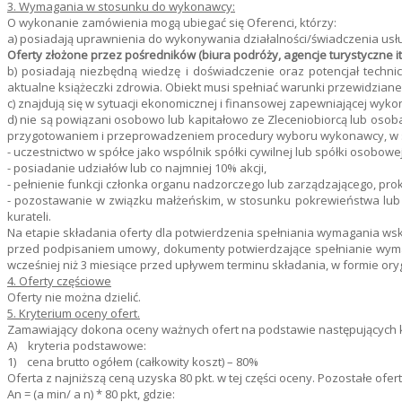
3. Wymagania w stosunku do wykonawcy:
O wykonanie zamówienia mogą ubiegać się Oferenci, którzy:
a) posiadają uprawnienia do wykonywania działalności/świadczenia usłu
Oferty złożone przez pośredników (biura podróży, agencje turystyczne i
b) posiadają niezbędną wiedzę i doświadczenie oraz potencjał tech
aktualne książeczki zdrowia. Obiekt musi spełniać warunki przewidzian
c) znajdują się w sytuacji ekonomicznej i finansowej zapewniającej wy
d) nie są powiązani osobowo lub kapitałowo ze Zleceniobiorcą lub oso
przygotowaniem i przeprowadzeniem procedury wyboru wykonawcy, w s
- uczestnictwo w spółce jako wspólnik spółki cywilnej lub spółki osobowej
- posiadanie udziałów lub co najmniej 10% akcji,
- pełnienie funkcji członka organu nadzorczego lub zarządzającego, pro
- pozostawanie w związku małżeńskim, w stosunku pokrewieństwa lub p
kurateli.
Na etapie składania oferty dla potwierdzenia spełniania wymagania wska
przed podpisaniem umowy, dokumenty potwierdzające spełnianie wymaga
wcześniej niż 3 miesiące przed upływem terminu składania, w formie or
4. Oferty częściowe
Oferty nie można dzielić.
5. Kryterium oceny ofert.
Zamawiający dokona oceny ważnych ofert na podstawie następujących k
A) kryteria podstawowe:
1) cena brutto ogółem (całkowity koszt) – 80%
Oferta z najniższą ceną uzyska 80 pkt. w tej części oceny. Pozostałe of
An = (a min/ a n) * 80 pkt, gdzie: