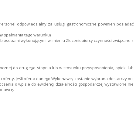
Personel odpowiedzialny za usługi gastronomiczne powinien posiadać
y spełniania tego warunku).
ub osobami wykonującymi w imieniu Zleceniobiorcy czynności związane z
cznej do drugiego stopnia lub w stosunku przysposobienia, opieki lub
zu oferty. Jeśli oferta danego Wykonawcy zostanie wybrana dostarczy on,
zenia o wpisie do ewidencji działalności gospodarczej wystawione nie
konawcę.