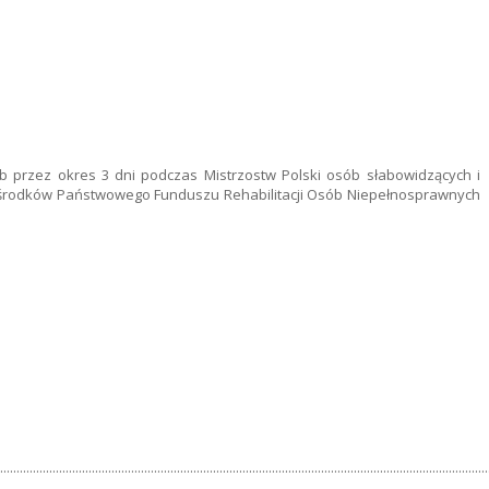
 przez okres 3 dni podczas Mistrzostw Polski osób słabowidzących i
 środków Państwowego Funduszu Rehabilitacji Osób Niepełnosprawnych
.....................................................................................................................................................
......