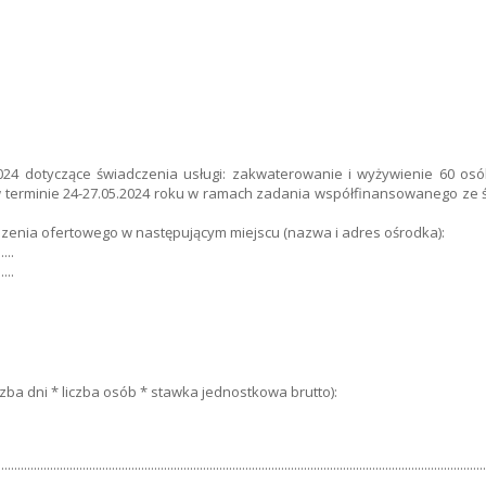
4 dotyczące świadczenia usługi: zakwaterowanie i wyżywienie 60 osób
 terminie 24-27.05.2024 roku w ramach zadania współfinansowanego ze
:
enia ofertowego w następującym miejscu (nazwa i adres ośrodka):
.....
.....
:
zba dni * liczba osób * stawka jednostkowa brutto):
......................................................................................................................................................
......................................................................................................................................................