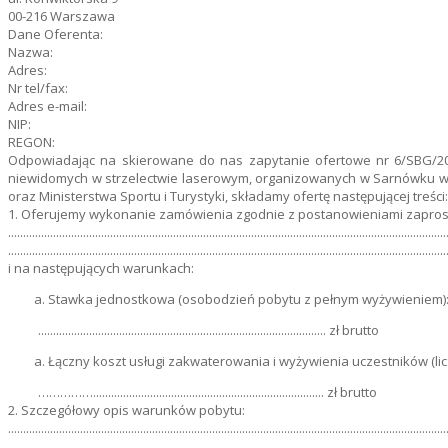
00-216 Warszawa
Dane Oferenta:
Nazwa:
Adres:
Nr tel/fax:
Adres e-mail:
NIP:
REGON:
Odpowiadając na skierowane do nas zapytanie ofertowe nr 6/SBG/202
niewidomych w strzelectwie laserowym, organizowanych w Sarnówku w
oraz Ministerstwa Sportu i Turystyki, składamy ofertę następującej treści
1. Oferujemy wykonanie zamówienia zgodnie z postanowieniami zaprosz
..................................................................................................................................................
..................................................................................................................................................
i na następujących warunkach:
Stawka jednostkowa (osobodzień pobytu z pełnym wyżywieniem)
................................................................................................ zł brutto
Łączny koszt usługi zakwaterowania i wyżywienia uczestników (lic
……………............................................................................. zł brutto
2. Szczegółowy opis warunków pobytu:
..................................................................................................................................................
..................................................................................................................................................