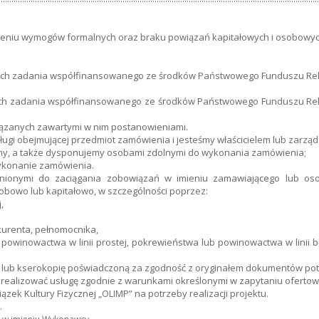
łnieniu wymogów formalnych oraz braku powiązań kapitałowych i osobowy
mach zadania współfinansowanego ze środków Państwowego Funduszu Rehab
ach zadania współfinansowanego ze środków Państwowego Funduszu Rehab
wiązanych zawartymi w nim postanowieniami.
ugi obejmującej przedmiot zamówienia i jesteśmy właścicielem lub zarzą
czny, a także dysponujemy osobami zdolnymi do wykonania zamówienia;
wykonanie zamówienia.
onymi do zaciągania zobowiązań w imieniu zamawiającego lub oso
owo lub kapitałowo, w szczególności poprzez:
,
kurenta, pełnomocnika,
owinowactwa w linii prostej, pokrewieństwa lub powinowactwa w linii bo
ł lub kserokopię poświadczoną za zgodność z oryginałem dokumentów potwie
 zrealizować usługę zgodnie z warunkami określonymi w zapytaniu oferto
k Kultury Fizycznej „OLIMP” na potrzeby realizacji projektu.
.