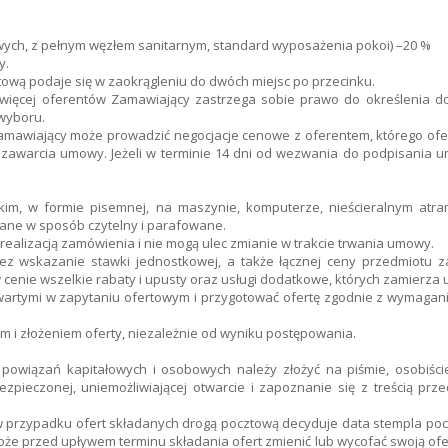
wych, z pełnym węzłem sanitarnym, standard wyposażenia pokoi) –20 %
y.
wą podaje się w zaokrągleniu do dwóch miejsc po przecinku.
ięcej oferentów Zamawiający zastrzega sobie prawo do określenia do
wyboru.
 Zamawiający może prowadzić negocjacje cenowe z oferentem, którego ofe
ę do zawarcia umowy. Jeżeli w terminie 14 dni od wezwania do podpisan
lskim, w formie pisemnej, na maszynie, komputerze, nieścieralnym at
ane w sposób czytelny i parafowane.
ealizacją zamówienia i nie mogą ulec zmianie w trakcie trwania umowy.
ez wskazanie stawki jednostkowej, a także łącznej ceny przedmiotu 
enie wszelkie rabaty i upusty oraz usługi dodatkowe, których zamierza 
artymi w zapytaniu ofertowym i przygotować ofertę zgodnie z wymagan
i złożeniem oferty, niezależnie od wyniku postępowania.
owiązań kapitałowych i osobowych należy złożyć na piśmie, osobiście l
zpieczonej, uniemożliwiającej otwarcie i zapoznanie się z treścią pr
0 (w przypadku ofert składanych drogą pocztową decyduje data stempla poc
e przed upływem terminu składania ofert zmienić lub wycofać swoją ofe