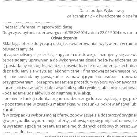
……………………………………………
Data i podpis Wykonawcy
Załącznik nr 2 – oświadczenie o spe
………………………… ……………
(Pieczęć Oferenta, miejscowość, data)
Dotyczy zapytania ofertowego nr 6/SBG/2024 z dnia 22.02.2024 r. w ra
Oświadczenie
Składając ofertę dotyczącą usługi zakwaterowania i wyżywienia w ram
oświadczamy, że:
a) zapoznaliśmy się z treścią zapytania ofertowego i uznajemy się za z
b) posiadamy uprawnienia do wykonywania działalności/świadczenia usł
c) posiadamy niezbędną wiedzę i doświadczenie oraz potencjał techni
d) znajdujemy się w sytuacji ekonomicznej i finansowej zapewniającej 
e) nie posiadamy powiązań z zamawiającym lub osobami upoważni
przygotowaniem i przeprowadzeniem procedury wyboru wykonawcy osob
- uczestnictwo w spółce jako wspólnik spółki cywilnej lub spółki osobowej
- posiadanie udziałów lub co najmniej 10% akcji,
- pełnienie funkcji członka organu nadzorczego lub zarządzającego, pro
- pozostawanie w związku małżeńskim, w stosunku pokrewieństwa lub p
kurateli.
f) w przypadku wyboru mojej oferty, zobowiązuje się dostarczyć orygina
g) w przypadku wyboru mojej oferty, zobowiązuję się podpisać umowę i
h) wyrażam zgodę na przetwarzanie moich danych osobowych przez Związe
………….., dnia……………… ......................................................................................