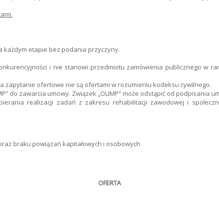
ami.
a każdym etapie bez podania przyczyny.
nkurencyjności i nie stanowi przedmiotu zamówienia publicznego w r
 zapytanie ofertowe nie są ofertami w rozumieniu kodeksu cywilnego.
IMP” do zawarcia umowy. Związek „OLIMP” może odstąpić od podpisania u
erania realizacji zadań z zakresu rehabilitacji zawodowej i społec
 oraz braku powiązań kapitałowych i osobowych
OFERTA