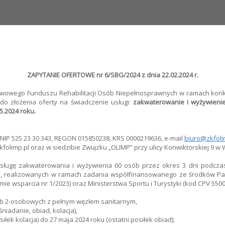
ZAPYTANIE OFERTOWE nr 6/SBG/2024 z dnia 22.02.2024 r.
wowego Funduszu Rehabilitacji Osób Niepełnosprawnych w ramach konkurs
 do złożenia oferty na świadczenie usługi:
zakwaterowanie i wyżywieni
5.2024 roku.
, NIP 525 23 30 343, REGON 015850238, KRS 0000219636, e-mail
biuro@zkfoli
folimp.pl oraz w siedzibie Związku „OLIMP” przy ulicy Konwiktorskiej 9 w
sługę zakwaterowania i wyżywienia 60 osób przez okres 3 dni podczas 
ku, realizowanych w ramach zadania współfinansowanego ze środków P
ie wsparcia nr 1/2023) oraz Ministerstwa Sportu i Turystyki (kod CPV 55000
lub 2-osobowych z pełnym węzłem sanitarnym,
niadanie, obiad, kolacja),
ek kolacja) do 27 maja 2024 roku (ostatni posiłek obiad);