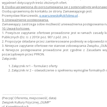
wyjaśnień dotyczących treści złożonych ofert.
8. Osoba uprawniona do porozumiewania się z potencjalnymi wykonawc
Osobą uprawnioną do kontaktu ze strony Zamawiającego jest:
Przemysław Warszewski,
p.warszewski@zkfolimp.pl
.
9. Unieważnienie postępowania.
Zamawiający zastrzega sobie możliwość unieważnienia postępowania n
10. Uwagi końcowe.
1. Powyższe zapytanie ofertowe prowadzone jest w ramach zasady ko
Publicznych (Dz. U. z 2013r poz. 907 z póź. zm. )
2. Propozycje składane przez zainteresowane podmioty w odpowiedzi na
3. Niniejsze zapytanie ofertowe nie stanowi zobowiązania Związku „OL
4. Niniejsze postępowanie prowadzone jest zgodnie z Zasadami wspi
pozarządowym przez PFRON.
Załączniki:
Załącznik nr1 – formularz oferty
Załącznik nr 2 – oświadczenie o spełnieniu wymogów formalnych
………………………… ……………
(Pieczęć Oferenta, miejscowość, data)
Związek Kultury Fizycznej „OLIMP”
ul. Konwiktorska 9