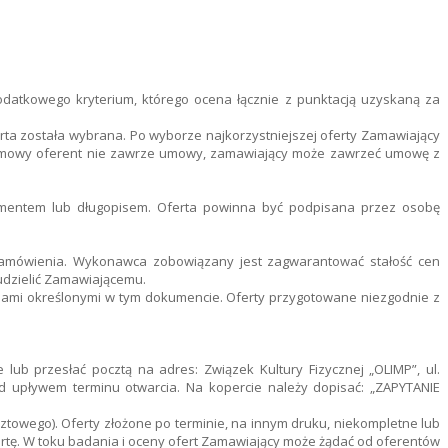
datkowego kryterium, którego ocena łącznie z punktacją uzyskaną za
rta została wybrana. Po wyborze najkorzystniejszej oferty Zamawiający
ia umowy oferent nie zawrze umowy, zamawiający może zawrzeć umowę z
ramentem lub długopisem. Oferta powinna być podpisana przez osobę
zamówienia. Wykonawca zobowiązany jest zagwarantować stałość cen
udzielić Zamawiającemu.
iami określonymi w tym dokumencie. Oferty przygotowane niezgodnie z
ub przesłać pocztą na adres: Związek Kultury Fizycznej „OLIMP”, ul.
zed upływem terminu otwarcia. Na kopercie należy dopisać: „ZAPYTANIE
ztowego). Oferty złożone po terminie, na innym druku, niekompletne lub
rtę. W toku badania i oceny ofert Zamawiający może żądać od oferentów