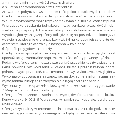
a min – cena minimalna wśród złożonych ofert
a n – cena zaproponowana przez oferenta n
2) warunki pobytu (ze wskazaniem ilości pokoi: 1-osobowych i 2-osobo
Oferta z najwyższym standardem pokoi otrzyma 20 pkt. w tej części ocen
W sumie Wykonawca może uzyskać maksymalnie 100 pkt. Wartość punkto
W przypadku uzyskania jednakowej liczby punktów przez dwóch lub w
spełnienie powyższych kryteriów zdecyduje o dokonaniu ostatecznego 
Wybór najkorzystniejszej oferty odbędzie się na posiedzeniu komisji.
wezwie niezwłocznie oferenta, który złożył najkorzystniejszą ofert
oferentem, którego oferta była następna w kolejności.
6. Sposób przygotowania oferty.
Ofertę należy sporządzić na załączonym druku oferty, w języku po
upoważnioną. Ewentualne poprawki w tekście oferty powinny być dokon
Podane w ofercie ceny muszą uwzględniać wszystkie koszty związane z r
Cena powinna być wyrażona w kwocie brutto i przedstawiona poprz
jednostkowych przez cały czas trwania umowy. Wykonawca uwzględni w c
Wykonawcy zobowiązani są zapoznać się dokładnie z informacjami zaw
wymaganiami niniejszego zapytania nie będą podlegać ocenie.
Wykonawcy ponoszą wszelkie koszty własne związane z przygotowaniem 
7. Miejsce i termin złożenia oferty.
Ofertę i oświadczenie o spełnieniu wymogów formalnych oraz braku p
Konwiktorska 9, 00-216 Warszawa, w zamkniętej kopercie, trwale zabe
6/SBG/2024".
Ofertę złożyć należy w terminie do dnia 4 marca 2024 r. do godz. 16.0
niespełniające stawianych wymagań nie będą rozpatrywane. Oferent moż