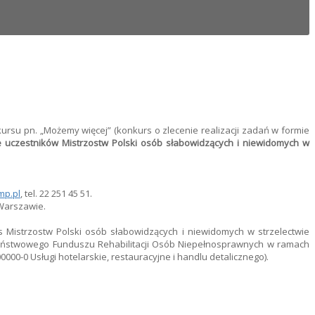
u pn. „Możemy więcej” (konkurs o zlecenie realizacji zadań w formie
e uczestników
Mistrzostw Polski osób słabowidzących i niewidomych w
mp.pl
, tel. 22 251 45 51.
 Warszawie.
Mistrzostw Polski osób słabowidzących i niewidomych w strzelectwie
aństwowego Funduszu Rehabilitacji Osób Niepełnosprawnych w ramach
000-0 Usługi hotelarskie, restauracyjne i handlu detalicznego).