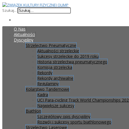
Szukaj...
O Nas
Aktualności
Dyscypliny
Strzelectwo Pneumatyczne
Aktualności strzeleckie
Sukcesy strzeleckie do 2019 roku
Historia strzelectwa pneumatycznego
Komisja strzelecka
Rekordy
Rekordy archiwalne
Regulaminy
Kolarstwo Tandemowe
Kadra
UCI Para-cycling Track World Championships 20
Największe sukcesy
Biathlon
Szczegółowy opis dyscypliny
Rozwój i sukcesy sportu biathlonowego
Strzelectwo Laserowe