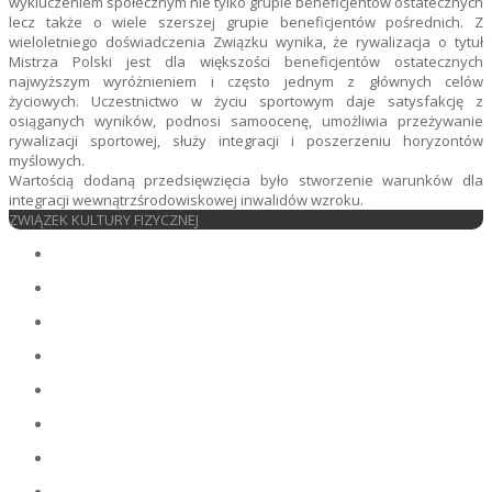
wykluczeniem społecznym nie tylko grupie beneficjentów ostatecznych
lecz także o wiele szerszej grupie beneficjentów pośrednich. Z
wieloletniego doświadczenia Związku wynika, że rywalizacja o tytuł
Mistrza Polski jest dla większości beneficjentów ostatecznych
najwyższym wyróżnieniem i często jednym z głównych celów
życiowych. Uczestnictwo w życiu sportowym daje satysfakcję z
osiąganych wyników, podnosi samoocenę, umożliwia przeżywanie
rywalizacji sportowej, służy integracji i poszerzeniu horyzontów
myślowych.
Wartością dodaną przedsięwzięcia było stworzenie warunków dla
integracji wewnątrzśrodowiskowej inwalidów wzroku.
ZWIĄZEK KULTURY FIZYCZNEJ