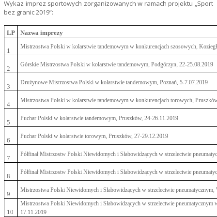
Wykaz imprez sportowych zorganizowanych w ramach projektu
„Sport
bez granic 2019”:
LP
Nazwa imprezy
Mistrzostwa Polski w kolarstwie tandemowym w konkurencjach szosowych, Koziegł
1
Górskie Mistrzostwa Polski w kolarstwie tandemowym, Podgórzyn, 22-25.08.2019
2
Drużynowe Mistrzostwa Polski w kolarstwie tandemowym, Poznań, 5-7.07.2019
3
Mistrzostwa Polski w kolarstwie tandemowym w konkurencjach torowych, Pruszków
4
Puchar Polski w kolarstwie tandemowym, Pruszków, 24-26.11.2019
5
Puchar Polski w kolarstwie torowym, Pruszków, 27-29.12.2019
6
Półfinał Mistrzostw Polski Niewidomych i Słabowidzących w strzelectwie pneumaty
7
Półfinał Mistrzostw Polski Niewidomych i Słabowidzących w strzelectwie pneumat
8
Mistrzostwa Polski Niewidomych i Słabowidzących w strzelectwie pneumatycznym,
9
Mistrzostwa Polski Niewidomych i Słabowidzących w strzelectwie pneumatycznym w
10
17.11.2019