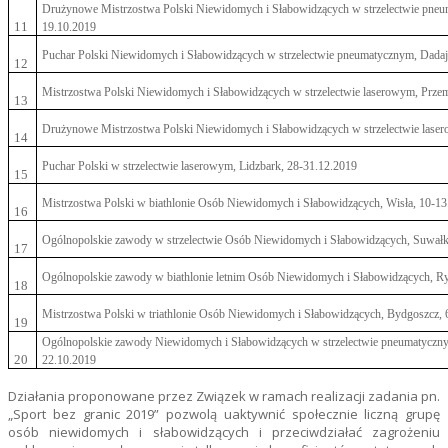
Drużynowe Mistrzostwa Polski Niewidomych i Słabowidzących w strzelectwie pneu
11
19.10.2019
Puchar Polski Niewidomych i Słabowidzących w strzelectwie pneumatycznym, Dadaj
12
Mistrzostwa Polski Niewidomych i Słabowidzących w strzelectwie laserowym, Prze
13
Drużynowe Mistrzostwa Polski Niewidomych i Słabowidzących w strzelectwie laser
14
Puchar Polski w strzelectwie laserowym, Lidzbark, 28-31.12.2019
15
Mistrzostwa Polski w biathlonie Osób Niewidomych i Słabowidzących, Wisła, 10-13
16
Ogólnopolskie zawody w strzelectwie Osób Niewidomych i Słabowidzących, Suwałk
17
Ogólnopolskie zawody w biathlonie letnim Osób Niewidomych i Słabowidzących, 
18
Mistrzostwa Polski w triathlonie Osób Niewidomych i Słabowidzących, Bydgoszcz, 
19
Ogólnopolskie zawody Niewidomych i Słabowidzących w strzelectwie pneumatycznym
20
22.10.2019
Działania proponowane przez Związek w ramach realizacji zadania pn.
„Sport bez granic 2019” pozwolą uaktywnić społecznie liczną grupę
osób niewidomych i słabowidzących i przeciwdziałać zagrożeniu