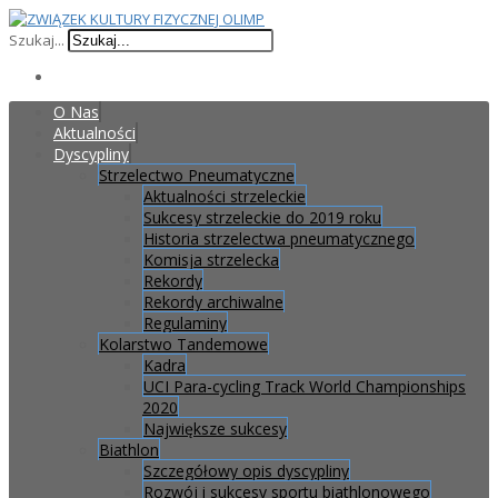
Szukaj...
O Nas
Aktualności
Dyscypliny
Strzelectwo Pneumatyczne
Aktualności strzeleckie
Sukcesy strzeleckie do 2019 roku
Historia strzelectwa pneumatycznego
Komisja strzelecka
Rekordy
Rekordy archiwalne
Regulaminy
Kolarstwo Tandemowe
Kadra
UCI Para-cycling Track World Championships
2020
Największe sukcesy
Biathlon
Szczegółowy opis dyscypliny
Rozwój i sukcesy sportu biathlonowego