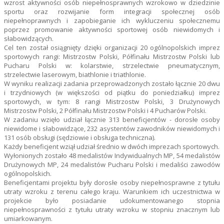
wzrost aktywności osób niepełnosprawnych wzrokowo w dziedzinie
sportu oraz rozwijanie form integracji społecznej osób
niepełnoprawnych i zapobieganie ich wykluczeniu społecznemu
poprzez promowanie aktywności sportowej osób niewidomych i
słabowidzących.
Cel ten został osiągnięty dzięki organizacji 20 ogólnopolskich imprez
sportowych rangi: Mistrzostw Polski, Półfinału Mistrzostw Polski lub
Pucharu Polski w: kolarstwie, strzelectwie pneumatycznym,
strzelectwie laserowym, biathlonie i triathlonie.
W wyniku realizacji zadania przeprowadzonych zostało łącznie 20 dwu
i trzydniowych (w większości od piątku do poniedziałku) imprez
sportowych, w tym: 8 rangi Mistrzostw Polski, 3 Drużynowych
Mistrzostw Polski, 2 Półfinału Mistrzostw Polski i 4 Pucharów Polski.
W zadaniu wzięło udział łącznie 313 beneficjentów - dorosłe osoby
niewidome i słabowidzące, 232 asystentów zawodników niewidomych i
131 osób obsługi (sędziowie i obsługa techniczna).
Każdy beneficjent wziął udział średnio w dwóch imprezach sportowych.
Wyłonionych zostało 48 medalistów Indywidualnych MP, 54 medalistów
Drużynowych MP, 24 medalistów Pucharu Polski i medaliści zawodów
ogólnopolskich.
Beneficjentami projektu były dorosłe osoby niepełnosprawne z tytułu
utraty wzroku z terenu całego kraju. Warunkiem ich uczestnictwa w
projekcie było posiadanie udokumentowanego stopnia
niepełnosprawności z tytułu utraty wzroku w stopniu znacznym lub
umiarkowanym.